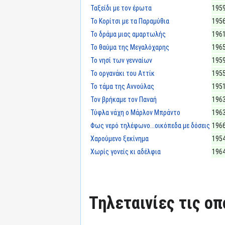
Ταξείδι με τον έρωτα
195
Το Κορίτσι με τα Παραμύθια
195
Το δράμα μιας αμαρτωλής
196
Το θαύμα της Μεγαλόχαρης
196
Το νησί των γενναίων
195
Το οργανάκι του Αττίκ
195
Το τάμα της Αννούλας
195
Τον βρήκαμε τον Παναή
196
Τύφλα νάχη ο Μάρλον Μπράντο
196
Φως νερό τηλέφωνο...οικόπεδα με δόσεις
196
Χαρούμενο ξεκίνημα
195
Χωρίς γονείς κι αδέλφια
196
Τηλεταινίες τις οπ