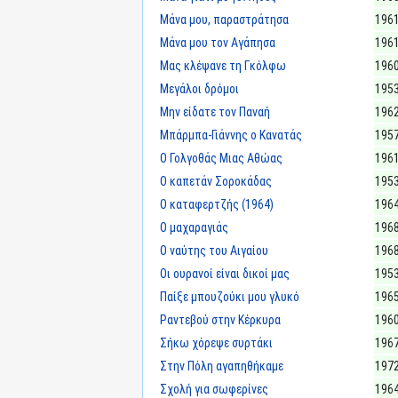
Μάνα μου, παραστράτησα
196
Μάνα μου τον Αγάπησα
196
Μας κλέψανε τη Γκόλφω
196
Μεγάλοι δρόμοι
195
Μην είδατε τον Παναή
196
Μπάρμπα-Γιάννης ο Κανατάς
195
Ο Γολγοθάς Μιας Αθώας
196
Ο καπετάν Σοροκάδας
195
Ο καταφερτζής (1964)
196
Ο μαχαραγιάς
196
Ο ναύτης του Αιγαίου
196
Οι ουρανοί είναι δικοί μας
195
Παίξε μπουζούκι μου γλυκό
196
Ραντεβού στην Κέρκυρα
196
Σήκω χόρεψε συρτάκι
196
Στην Πόλη αγαπηθήκαμε
197
Σχολή για σωφερίνες
196