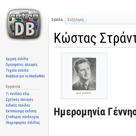
Σελίδα
Συζήτηση
Κώστας Στράν
Μετάβαση
Πήδηση
Αρχική σελίδα
στην
στην
Πρόσφατες αλλαγές
πλοήγηση
αναζήτηση
Τυχαία σελίδα
Βοήθεια για το MediaWiki
Εργαλεία
Τι συνδέει εδώ
Σχετικές αλλαγές
Ειδικές σελίδες
Ημερομηνία Γέννησ
Εκτυπώσιμη έκδοση
Σταθερός σύνδεσμος
Πληροφορίες σελίδας