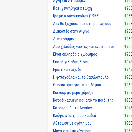
Αγνή και Ατιμασμένη
196
Γιατί γεννήθηκα φτωχή
196
Γραφείο συνοικεσίων (1956)
195
Δεν θα ξεχάσω ποτέ τη μορφή σου
196
Διακοπές στην Αίγινα
195
Διεστραμμένοι
196
Δυο χιλιάδες ναύτες και ένα κορίτσι
196
Είναι σκληρός ο χωρισμός
196
Εκατό χιλιάδες λίρες
194
Ερωτικό ταξείδι
194
Η φτωχούλα και το βασιλόπουλο
196
Θυσιάστηκα για το παιδί μου
196
Καινούργια μέρα χάραξε
196
Καταδικασμένη και από το παιδί της
195
Καταδρομή στο Αιγαίον
194
Κλάψε φτωχή μου καρδιά
196
Λύτρωσε με αγάπη μου
196
Μάνα γιατί με γέννησες
196