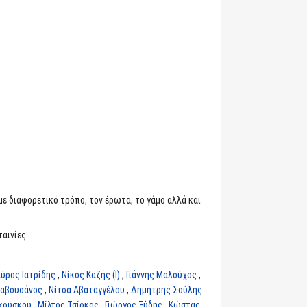
με διαφορετικό τρόπο, τον έρωτα, το γάμο αλλά και
αινίες.
ύρος Ιατρίδης
,
Νίκος Καζής (I)
,
Γιάννης Μαλούχος
,
ραβουσάνος
,
Νίτσα Αβαταγγέλου
,
Δημήτρης Σούλης
κούσκου
,
Μίλτος Τσίρκας
,
Γιώργος Ξύδης
,
Κώστας