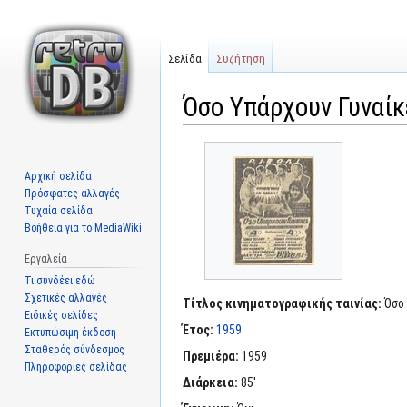
Σελίδα
Συζήτηση
Όσο Υπάρχουν Γυναίκ
Μετάβαση
Πήδηση
στην
στην
Αρχική σελίδα
πλοήγηση
αναζήτηση
Πρόσφατες αλλαγές
Τυχαία σελίδα
Βοήθεια για το MediaWiki
Εργαλεία
Τι συνδέει εδώ
Σχετικές αλλαγές
Τίτλος κινηματογραφικής ταινίας:
Όσο 
Ειδικές σελίδες
Έτος:
1959
Εκτυπώσιμη έκδοση
Σταθερός σύνδεσμος
Πρεμιέρα:
1959
Πληροφορίες σελίδας
Διάρκεια:
85'