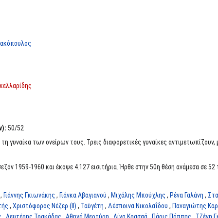
μακόπουλος
κελλαρίδης
):
50/52
 τη γυναίκα των ονείρων τους. Τρεις διαφορετικές γυναίκες αντιμετωπίζουν, 
εζόν 1959-1960 και έκοψε 4.127 εισιτήρια. Ήρθε στην 50η θέση ανάμεσα σε 52 τ
,
Γιάννης Γκιωνάκης
,
Γιάνκα Αβαγιανού
,
Μιχάλης Μπούχλης
,
Ρένα Γαλάνη
,
Στα
τής
,
Χριστόφορος Νέζερ (II)
,
Ταϋγέτη
,
Δέσποινα Νικολαΐδου
,
Παναγιώτης Κα
ς
,
Λευτέρης Τρακάδας
,
Αθηνά Μερτύρη
,
Λίνα Κρασσά
,
Πάρις Πάππης
,
Τζένη Γ