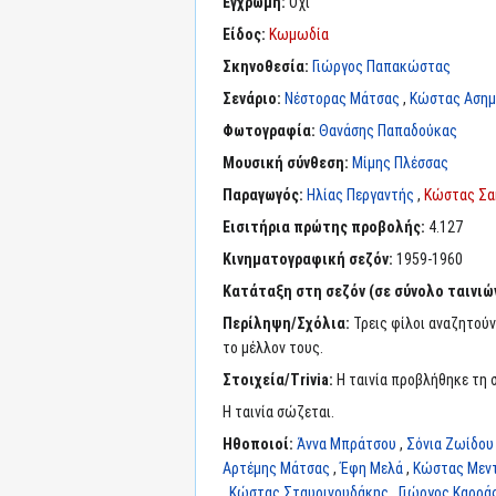
Έγχρωμη:
Όχι
Είδος:
Κωμωδία
Σκηνοθεσία:
Γιώργος Παπακώστας
Σενάριο:
Νέστορας Μάτσας
,
Κώστας Αση
Φωτογραφία:
Θανάσης Παπαδούκας
Μουσική σύνθεση:
Μίμης Πλέσσας
Παραγωγός:
Ηλίας Περγαντής
,
Κώστας Σα
Εισιτήρια πρώτης προβολής:
4.127
Κινηματογραφική σεζόν:
1959-1960
Κατάταξη στη σεζόν (σε σύνολο ταινιών
Περίληψη/Σχόλια:
Τρεις φίλοι αναζητούν
το μέλλον τους.
Στοιχεία/Trivia:
Η ταινία προβλήθηκε τη σ
Η ταινία σώζεται.
Ηθοποιοί:
Άννα Μπράτσου
,
Σόνια Ζωίδου
Αρτέμης Μάτσας
,
Έφη Μελά
,
Κώστας Μεν
,
Κώστας Σταυρινουδάκης
,
Γιώργος Καρρά