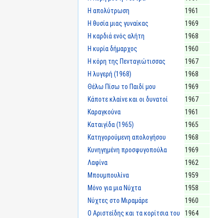
Η απολύτρωση
1961
Η θυσία μιας γυναίκας
1969
Η καρδιά ενός αλήτη
1968
Η κυρία δήμαρχος
1960
Η κόρη της Πενταγιώτισσας
1967
Η λυγερή (1968)
1968
Θέλω Πίσω το Παιδί μου
1969
Κάποτε κλαίνε και οι δυνατοί
1967
Καραγκούνα
1961
Καταιγίδα (1965)
1965
Κατηγορούμενη απολογήσου
1968
Κυνηγημένη προσφυγοπούλα
1969
Λαφίνα
1962
Μπουμπουλίνα
1959
Μόνο για μια Νύχτα
1958
Νύχτες στο Μιραμάρε
1960
Ο Αριστείδης και τα κορίτσια του
1964