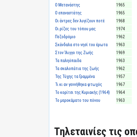
Ο Μετανάστης
1965
Ο επαναστάτης
1965
Οι άντρες δεν λυγίζουν ποτέ
1968
Οι ρίζες του τόπου μας
1974
Πεζοδρόμιο
1962
Σκάνδαλα στο νησί του έρωτα
1963
Στον Ίλιγγο της Ζωής
1969
Τα παληόπαιδα
1963
Τα σκαλοπάτια της ζωής
1962
Της Τύχης τα Γραμμένα
1957
Τι κι αν γεννήθηκα φτωχός
1967
Το κορίτσι της Κυριακής (1964)
1964
Το μεροκάματο του πόνου
1963
Τηλεταινίες τις οπ