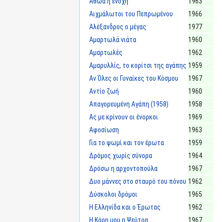
Αθώα ή ένοχη
1963
Αιχμάλωτοι του Πεπρωμένου
1966
Αλέξανδρος ο μέγας
1977
Αμαρτωλά νιάτα
1960
Αμαρτωλές
1962
Αμαρυλλίς, το κορίτσι της αγάπης
1959
Αν Όλες οι Γυναίκες του Κόσμου
1967
Αντίο ζωή
1960
Απαγορευμένη Αγάπη (1958)
1958
Ας με κρίνουν οι ένορκοι
1969
Αφοσίωση
1963
Για το ψωμί και τον έρωτα
1959
Δρόμος χωρίς σύνορα
1964
Δρόσω η αρχοντοπούλα
1967
Δυο μάννες στο σταυρό του πόνου
1962
Δύσκολοι δρόμοι
1965
Η Ελληνίδα και ο Έρωτας
1962
Η Κόρη μου η Ψεύτρα
1967