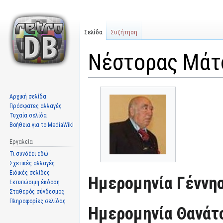
Σελίδα
Συζήτηση
Νέστορας Μάτ
Μετάβαση
Πήδηση
Αρχική σελίδα
στην
στην
Πρόσφατες αλλαγές
πλοήγηση
αναζήτηση
Τυχαία σελίδα
Βοήθεια για το MediaWiki
Εργαλεία
Τι συνδέει εδώ
Σχετικές αλλαγές
Ειδικές σελίδες
Ημερομηνία Γέννησ
Εκτυπώσιμη έκδοση
Σταθερός σύνδεσμος
Πληροφορίες σελίδας
Ημερομηνία Θανάτ