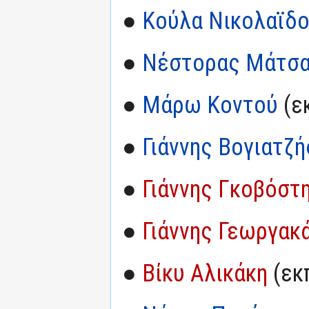
●
Κούλα Νικολαϊδ
●
Νέστορας Μάτσ
●
Μάρω Κοντού
(εκ
●
Γιάννης Βογιατζής
●
Γιάννης Γκοβόστ
●
Γιάννης Γεωργακ
●
Βίκυ Αλικάκη
(εκπ