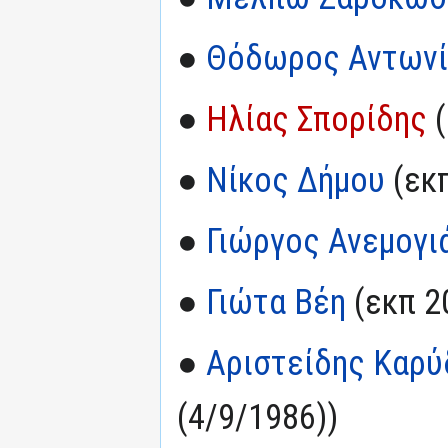
●
Θόδωρος Αντων
●
Ηλίας Σπορίδης
(
●
Νίκος Δήμου
(εκπ
●
Γιώργος Ανεμογι
●
Γιώτα Βέη
(εκπ 2
●
Αριστείδης Καρύ
(4/9/1986))