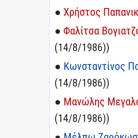
●
Χρήστος Παπανι
●
Φαλίτσα Βογιατζ
(14/8/1986))
●
Κωνσταντίνος Π
(14/8/1986))
●
Μανώλης Μεγαλ
(14/8/1986))
●
Μέλπω Ζαρόκωσ