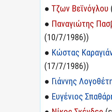
●
Τζων Βεϊνόγλου
●
Παναγιώτης Πασ
(10/7/1986))
●
Κώστας Καραγιάν
(17/7/1986))
●
Γιάννης Λογοθέτ
●
Ευγένιος Σπαθάρ
●
Νίκος Σκένδερ
(ε