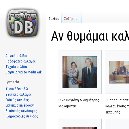
Σελίδα
Συζήτηση
Αν θυμάμαι κα
Μετάβαση
Πήδηση
Αρχική σελίδα
στην
στην
Πρόσφατες αλλαγές
πλοήγηση
αναζήτηση
Τυχαία σελίδα
Βοήθεια για το MediaWiki
Εργαλεία
Τι συνδέει εδώ
Σχετικές αλλαγές
Ειδικές σελίδες
Ρίκα Βαγιάνη & Δημήτρης
Οι παρουσιαστ
Εκτυπώσιμη έκδοση
Μαλαβέτας
καλεσμένους 
Σταθερός σύνδεσμος
εκπομπής
Πληροφορίες σελίδας