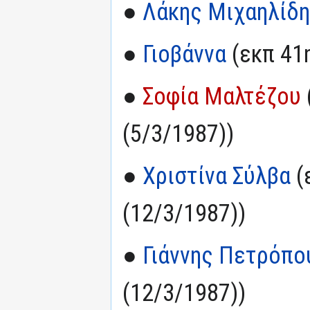
●
Λάκης Μιχαηλίδ
●
Γιοβάννα
(εκπ 41η
●
Σοφία Μαλτέζου
(5/3/1987))
●
Χριστίνα Σύλβα
(
(12/3/1987))
●
Γιάννης Πετρόπο
(12/3/1987))