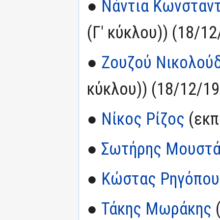
●
Νάντια Κωνσταν
(Γ' κύκλου)) (18/12
●
Ζουζού Νικολού
κύκλου)) (18/12/19
●
Νίκος Ρίζος
(εκπ
●
Σωτήρης Μουστ
●
Κώστας Ρηγόπου
●
Τάκης Μωράκης
(