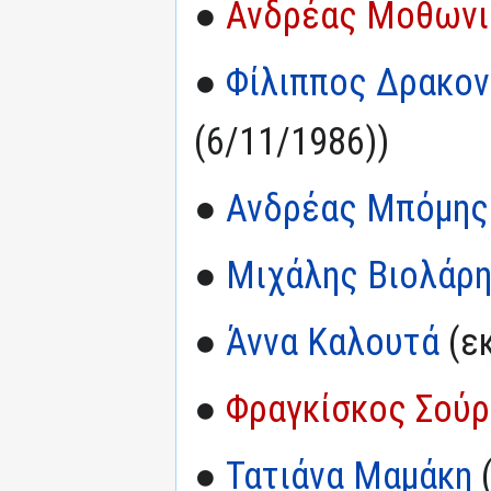
●
Ανδρέας Μοθωνι
●
Φίλιππος Δρακον
(6/11/1986))
●
Ανδρέας Μπόμης
●
Μιχάλης Βιολάρ
●
Άννα Καλουτά
(εκ
●
Φραγκίσκος Σού
●
Τατιάνα Μαμάκη
(