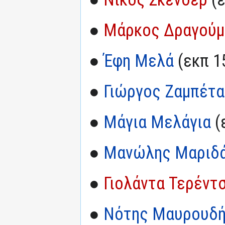
●
Μάρκος Δραγούμ
●
Έφη Μελά
(εκπ 1
●
Γιώργος Ζαμπέτα
●
Μάγια Μελάγια
(
●
Μανώλης Μαριδά
●
Γιολάντα Τερέντ
●
Νότης Μαυρουδ