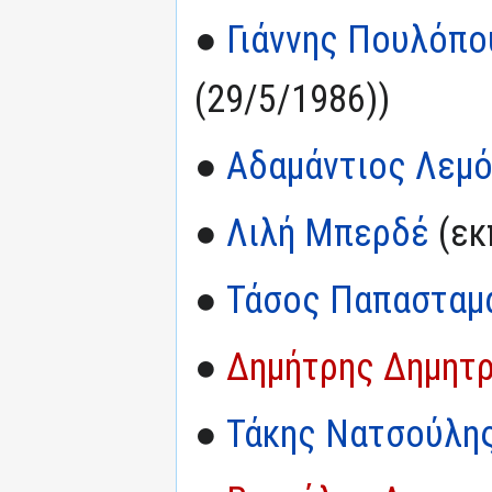
●
Γιάννης Πουλόπου
(29/5/1986))
●
Αδαμάντιος Λεμ
●
Λιλή Μπερδέ
(εκ
●
Τάσος Παπασταμ
●
Δημήτρης Δημητ
●
Τάκης Νατσούλη