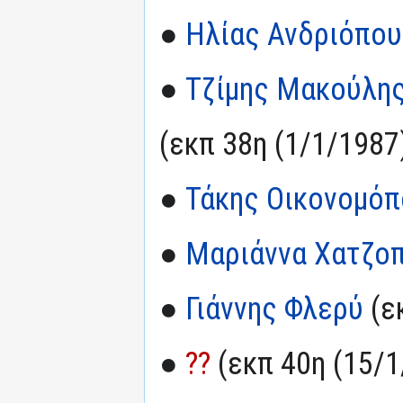
●
Ηλίας Ανδριόπο
●
Τζίμης Μακούλη
(εκπ 38η (1/1/1987
●
Τάκης Οικονομό
●
Μαριάννα Χατζο
●
Γιάννης Φλερύ
(ε
●
??
(εκπ 40η (15/1