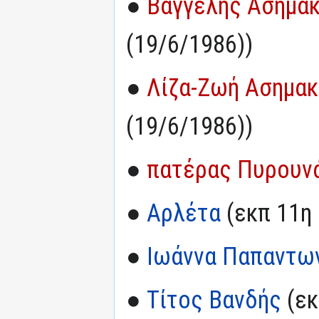
●
Βαγγέλης Ασημα
(19/6/1986))
●
Λίζα-Ζωή Ασημα
(19/6/1986))
●
πατέρας Πυρουν
●
Αρλέτα
(εκπ 11η 
●
Ιωάννα Παπαντω
●
Τίτος Βανδής
(εκ