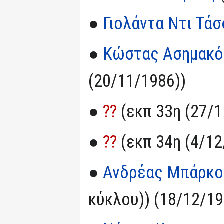
●
Γιολάντα Ντι Τά
●
Κώστας Ασημακ
(20/11/1986))
●
??
(εκπ 33η (27/1
●
??
(εκπ 34η (4/12
●
Ανδρέας Μπάρκο
κύκλου)) (18/12/19