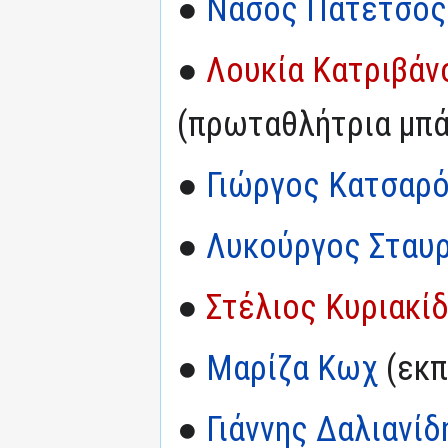
●
Νάσος Πατέτσος
●
Λουκία Κατριβάν
(πρωταθλήτρια μπάσ
●
Γιώργος Κατσαρ
●
Λυκούργος Σταυ
●
Στέλιος Κυριακί
●
Μαρίζα Κωχ
(εκπ
●
Γιάννης Δαλιανίδ