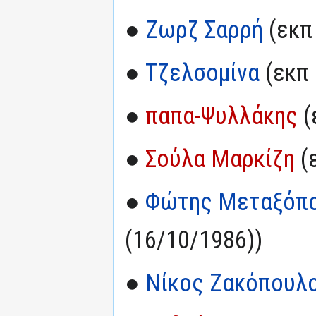
●
Ζωρζ Σαρρή
(εκπ 
●
Τζελσομίνα
(εκπ 
●
παπα-Ψυλλάκης
(
●
Σούλα Μαρκίζη
(
●
Φώτης Μεταξόπ
(16/10/1986))
●
Νίκος Ζακόπουλ