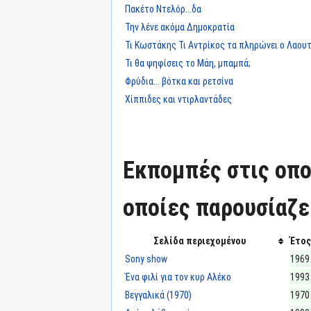
Πακέτο Ντελόρ...δα
Την λένε ακόμα Δημοκρατία
Τι Κωστάκης Τι Αντρίκος τα πληρώνει ο Λαου
Τι θα ψηφίσεις το Μάη, μπαμπά;
Φρύδια... βότκα και ρετσίνα
Χίππιδες και ντιρλαντάδες
Εκπομπές στις οπο
οποίες παρουσίαζε
Σελίδα περιεχομένου
Έτος
Sony show
1969
Ένα φιλί για τον κυρ Αλέκο
1993
Βεγγαλικά (1970)
1970