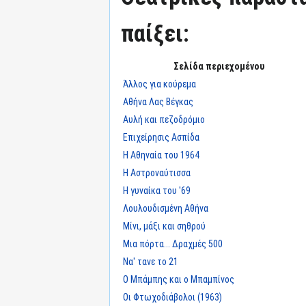
παίξει:
Σελίδα περιεχομένου
Άλλος για κούρεμα
Αθήνα Λας Βέγκας
Αυλή και πεζοδρόμιο
Επιχείρησις Ασπίδα
Η Αθηναία του 1964
Η Αστροναύτισσα
Η γυναίκα του '69
Λουλουδισμένη Αθήνα
Μίνι, μάξι και σηθρού
Μια πόρτα... Δραχμές 500
Να' τανε το 21
Ο Μπάμπης και ο Μπαμπίνος
Οι Φτωχοδιάβολοι (1963)