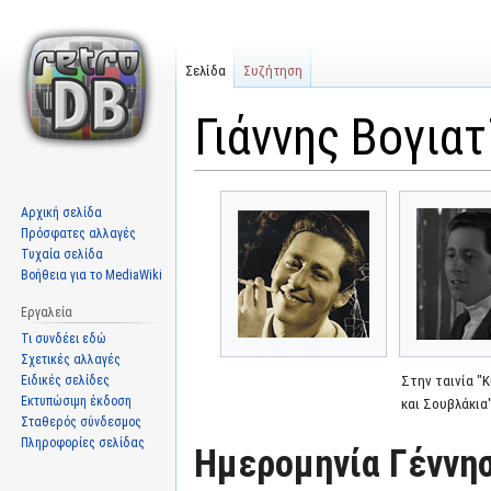
Σελίδα
Συζήτηση
Γιάννης Βογιατζ
Μετάβαση
Πήδηση
Αρχική σελίδα
στην
στην
Πρόσφατες αλλαγές
πλοήγηση
αναζήτηση
Τυχαία σελίδα
Βοήθεια για το MediaWiki
Εργαλεία
Τι συνδέει εδώ
Σχετικές αλλαγές
Ειδικές σελίδες
Στην ταινία "
Εκτυπώσιμη έκδοση
και Σουβλάκια
Σταθερός σύνδεσμος
Πληροφορίες σελίδας
Ημερομηνία Γέννησ