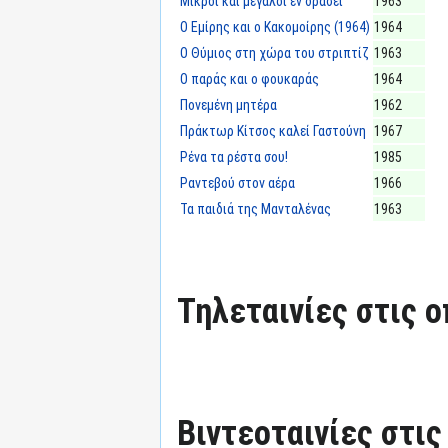
Μικροί και μεγάλοι εν δράσει
1963
Ο Εμίρης και ο Κακομοίρης (1964)
1964
Ο Θύμιος στη χώρα του στριπτίζ
1963
Ο παράς και ο φουκαράς
1964
Πονεμένη μητέρα
1962
Πράκτωρ Κίτσος καλεί Γαστούνη
1967
Ρένα τα ρέστα σου!
1985
Ραντεβού στον αέρα
1966
Τα παιδιά της Μανταλένας
1963
Τηλεταινίες στις ο
Βιντεοταινίες στις