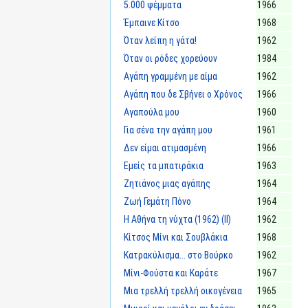
5.000 ψέμματα
1966
Έμπαινε Κίτσο
1968
Όταν λείπη η γάτα!
1962
Όταν οι ρόδες χορεύουν
1984
Αγάπη γραμμένη με αίμα
1962
Αγάπη που δε Σβήνει ο Χρόνος
1966
Αγαπούλα μου
1960
Για σένα την αγάπη μου
1961
Δεν είμαι ατιμασμένη
1966
Εμείς τα μπατιράκια
1963
Ζητιάνος μιας αγάπης
1964
Ζωή Γεμάτη Πόνο
1964
Η Αθήνα τη νύχτα (1962) (II)
1962
Κίτσος Μίνι και Σουβλάκια
1968
Κατρακύλισμα... στο Βούρκο
1962
Μίνι-Φούστα και Καράτε
1967
Μια τρελλή τρελλή οικογένεια
1965