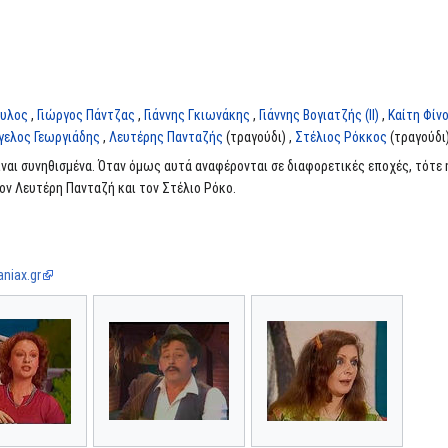
ουλος
,
Γιώργος Πάντζας
,
Γιάννης Γκιωνάκης
,
Γιάννης Βογιατζής (II)
,
Καίτη Φίν
γελος Γεωργιάδης
,
Λευτέρης Πανταζής
(τραγούδι) ,
Στέλιος Ρόκκος
(τραγούδι)
ναι συνηθισμένα. Όταν όμως αυτά αναφέρονται σε διαφορετικές εποχές, τότε 
ον Λευτέρη Πανταζή και τον Στέλιο Ρόκο.
niax.gr