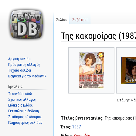
Σελίδα
Συζήτηση
Της κακομοίρας (198
Μετάβαση
Πήδηση
στην
στην
Αρχική σελίδα
πλοήγηση
αναζήτηση
Πρόσφατες αλλαγές
Τυχαία σελίδα
Βοήθεια για το MediaWiki
Εργαλεία
Τι συνδέει εδώ
Σχετικές αλλαγές
Στάθης Ψά
Ειδικές σελίδες
Εκτυπώσιμη έκδοση
Σταθερός σύνδεσμος
Τίτλος βιντεοταινίας:
Της κακομοίρας (
Πληροφορίες σελίδας
Έτος:
1987
Είδος:
Κωμωδία