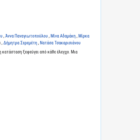
ου
,
Άννα Παναγιωτοπούλου
,
Μίνα Αδαμάκη
,
Μίρκα
 ,
Δήμητρα Σερεμέτη
,
Νατάσα Τσακαρισιάνου
η κατάσταση ξεφεύγει από κάθε έλεγχο. Μια