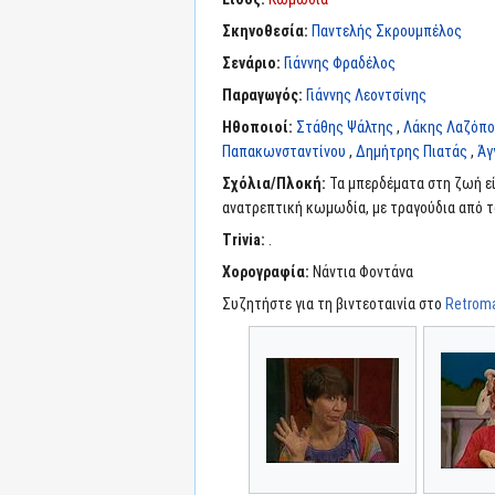
Σκηνοθεσία:
Παντελής Σκρουμπέλος
Σενάριο:
Γιάννης Φραδέλος
Παραγωγός:
Γιάννης Λεοντσίνης
Ηθοποιοί:
Στάθης Ψάλτης
,
Λάκης Λαζόπ
Παπακωνσταντίνου
,
Δημήτρης Πιατάς
,
Άγ
Σχόλια/Πλοκή:
Τα μπερδέματα στη ζωή εί
ανατρεπτική κωμωδία, με τραγούδια από τ
Trivia:
.
Χορογραφία:
Νάντια Φοντάνα
Συζητήστε για τη βιντεοταινία στο
Retroma