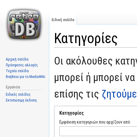
Ειδική σελίδα
Κατηγορίες
Μετάβαση
Πήδηση
Οι ακόλουθες κατηγ
Αρχική σελίδα
στην
στην
Πρόσφατες αλλαγές
πλοήγηση
αναζήτηση
Τυχαία σελίδα
μπορεί ή μπορεί να
Βοήθεια για το MediaWiki
Εργαλεία
επίσης τις
ζητούμε
Ειδικές σελίδες
Εκτυπώσιμη έκδοση
Κατηγορίες
Εμφάνιση κατηγοριών που αρχίζουν από: