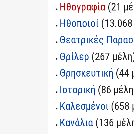
Ηθογραφία
‏‎ (21 μ
Ηθοποιοί
‏‎ (13.06
Θεατρικές Παρασ
Θρίλερ
‏‎ (267 μέλη
Θρησκευτική
‏‎ (4
Ιστορική
‏‎ (86 μέλη
Καλεσμένοι
‏‎ (658
Κανάλια
‏‎ (136 μέλ