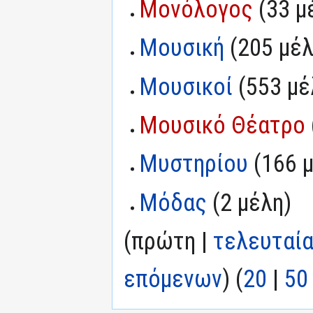
Μονόλογος
‏‎ (33 
Μουσική
‏‎ (205 μέ
Μουσικοί
‏‎ (553 μ
Μουσικό Θέατρο
Μυστηρίου
‏‎ (166
Μόδας
‏‎ (2 μέλη)
(πρώτη |
τελευταί
επόμενων
) (
20
|
50