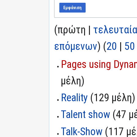
Εμφάνιση
(πρώτη |
τελευταί
επόμενων
) (
20
|
50
Pages using Dynam
μέλη)
Reality
‏‎ (129 μέλη)
Talent show
‏‎ (47 
Talk-Show
‏‎ (117 μ