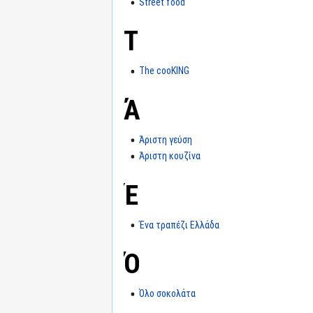
Street food
T
The cooKING
Ά
Άριστη γεύση
Άριστη κουζίνα
Έ
Ένα τραπέζι Ελλάδα
Ό
Όλο σοκολάτα