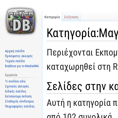
Κατηγορία
Συζήτηση
Κατηγορία:Μαγ
Μετάβαση
Πήδηση
Περιέχονται Εκπομ
Αρχική σελίδα
στην
στην
Πρόσφατες αλλαγές
πλοήγηση
αναζήτηση
Τυχαία σελίδα
καταχωρηθεί στη R
Βοήθεια για το MediaWiki
Εργαλεία
Τι συνδέει εδώ
Σελίδες στην κ
Σχετικές αλλαγές
Ειδικές σελίδες
Εκτυπώσιμη έκδοση
Αυτή η κατηγορία π
Σταθερός σύνδεσμος
Πληροφορίες σελίδας
από 102 συνολικά.