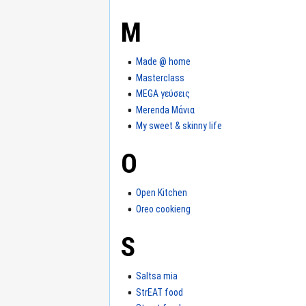
M
Made @ home
Masterclass
MEGA γεύσεις
Merenda Μάνια
My sweet & skinny life
O
Open Kitchen
Oreo cookieng
S
Saltsa mia
StrEAT food