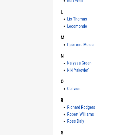
Kurt Weill
L
Lis Thomas
Locomondo
M
Πρότυπο:Music
N
Nalyssa Green
Niki Yakovlef
O
Oblivion
R
Richard Rodgers
Robert Williams
Ross Daly
S