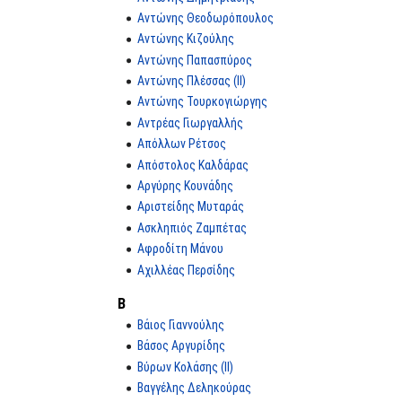
Αντώνης Θεοδωρόπουλος
Αντώνης Κιζούλης
Αντώνης Παπασπύρος
Αντώνης Πλέσσας (II)
Αντώνης Τουρκογιώργης
Αντρέας Γιωργαλλής
Απόλλων Ρέτσος
Απόστολος Καλδάρας
Αργύρης Κουνάδης
Αριστείδης Μυταράς
Ασκληπιός Ζαμπέτας
Αφροδίτη Μάνου
Αχιλλέας Περσίδης
Β
Βάιος Γιαννούλης
Βάσος Αργυρίδης
Βύρων Κολάσης (II)
Βαγγέλης Δεληκούρας