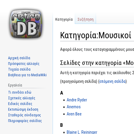
Κατηγορία
Συζήτηση
Κατηγορία:Μουσικοί
Μετάβαση
Πήδηση
Αφορά όλους τους καταγεγραμμένους μουσ
στην
στην
Αρχική σελίδα
Σελίδες στην κατηγορία «Μο
πλοήγηση
αναζήτηση
Πρόσφατες αλλαγές
Τυχαία σελίδα
Αυτή η κατηγορία περιέχει τις ακόλουθες 2
Βοήθεια για το MediaWiki
(προηγούμενη σελίδα) (
επόμενη σελίδα
)
Εργαλεία
A
Τι συνδέει εδώ
Σχετικές αλλαγές
Andre Ryder
Ειδικές σελίδες
Anemos
Εκτυπώσιμη έκδοση
Aren Bee
Σταθερός σύνδεσμος
Πληροφορίες σελίδας
B
Blaine L. Reininger