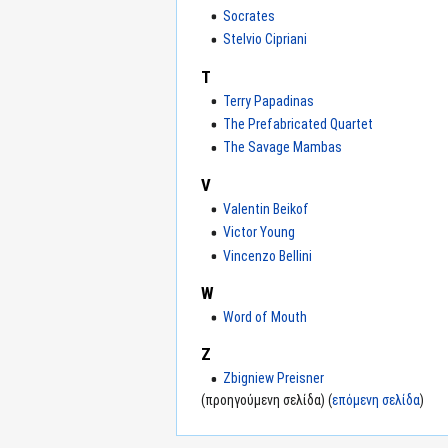
Socrates
Stelvio Cipriani
T
Terry Papadinas
The Prefabricated Quartet
The Savage Mambas
V
Valentin Beikof
Victor Young
Vincenzo Bellini
W
Word of Mouth
Z
Zbigniew Preisner
(προηγούμενη σελίδα) (
επόμενη σελίδα
)