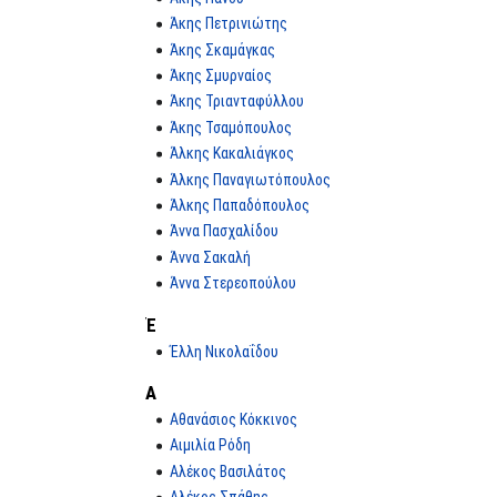
Άκης Πετρινιώτης
Άκης Σκαμάγκας
Άκης Σμυρναίος
Άκης Τριανταφύλλου
Άκης Τσαμόπουλος
Άλκης Κακαλιάγκος
Άλκης Παναγιωτόπουλος
Άλκης Παπαδόπουλος
Άννα Πασχαλίδου
Άννα Σακαλή
Άννα Στερεοπούλου
Έ
Έλλη Νικολαΐδου
Α
Αθανάσιος Κόκκινος
Αιμιλία Ρόδη
Αλέκος Βασιλάτος