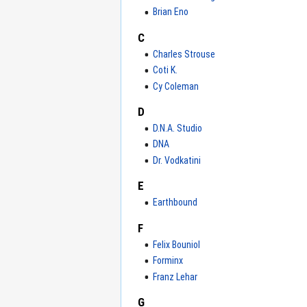
Brian Eno
C
Charles Strouse
Coti K.
Cy Coleman
D
D.N.A. Studio
DNA
Dr. Vodkatini
E
Earthbound
F
Felix Bouniol
Forminx
Franz Lehar
G