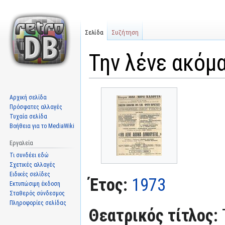
Σελίδα
Συζήτηση
Την λένε ακόμ
Μετάβαση
Πήδηση
Αρχική σελίδα
στην
στην
Πρόσφατες αλλαγές
πλοήγηση
αναζήτηση
Τυχαία σελίδα
Βοήθεια για το MediaWiki
Εργαλεία
Τι συνδέει εδώ
Σχετικές αλλαγές
Ειδικές σελίδες
Έτος:
1973
Εκτυπώσιμη έκδοση
Σταθερός σύνδεσμος
Πληροφορίες σελίδας
Θεατρικός τίτλος: