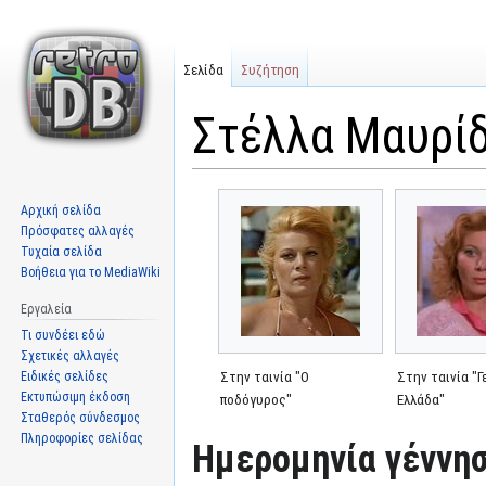
Σελίδα
Συζήτηση
Στέλλα Μαυρί
Μετάβαση
Πήδηση
Αρχική σελίδα
στην
στην
Πρόσφατες αλλαγές
πλοήγηση
αναζήτηση
Τυχαία σελίδα
Βοήθεια για το MediaWiki
Εργαλεία
Τι συνδέει εδώ
Σχετικές αλλαγές
Ειδικές σελίδες
Στην ταινία "Ο
Στην ταινία "Γ
Εκτυπώσιμη έκδοση
ποδόγυρος"
Ελλάδα"
Σταθερός σύνδεσμος
Πληροφορίες σελίδας
Ημερομηνία γέννησ