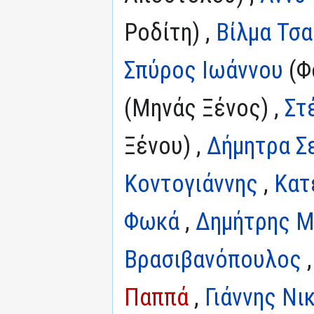
Ροδίτη) ,
Βίλμα Τσα
Σπύρος Ιωάννου
(Φ
(Μηνάς Ξένος) ,
Στ
Ξένου) ,
Δήμητρα Σ
Κοντογιάννης
,
Κατ
Φωκά
,
Δημήτρης 
Βρασιβανόπουλος
Παππά
,
Γιάννης Ν