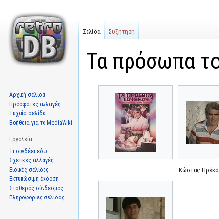
Σελίδα
Συζήτηση
Τα πρόσωπα τ
Μετάβαση
Πήδηση
Αρχική σελίδα
στην
στην
Πρόσφατες αλλαγές
πλοήγηση
αναζήτηση
Τυχαία σελίδα
Βοήθεια για το MediaWiki
Εργαλεία
Τι συνδέει εδώ
Σχετικές αλλαγές
Ειδικές σελίδες
Κώστας Πρέκα
Εκτυπώσιμη έκδοση
Σταθερός σύνδεσμος
Πληροφορίες σελίδας