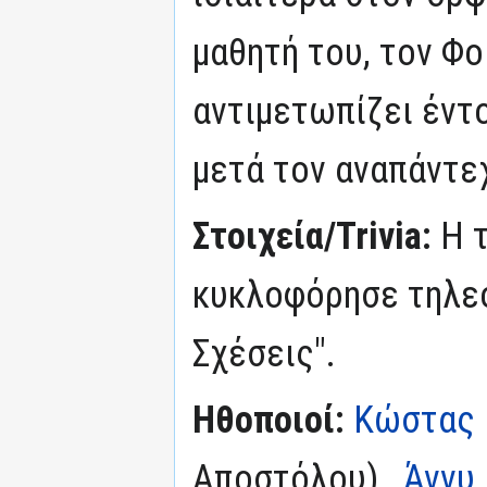
μαθητή του, τον Φο
αντιμετωπίζει έντ
μετά τον αναπάντεχ
Στοιχεία/Trivia:
Η 
κυκλοφόρησε τηλεο
Σχέσεις".
Ηθοποιοί:
Κώστας 
Αποστόλου) ,
Άννυ