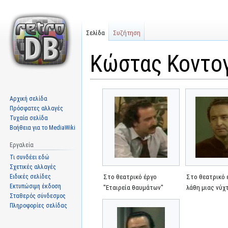
Σελίδα
Συζήτηση
Κώστας Κοντογ
Μετάβαση
Πήδηση
Αρχική σελίδα
στην
στην
Πρόσφατες αλλαγές
πλοήγηση
αναζήτηση
Τυχαία σελίδα
Βοήθεια για το MediaWiki
Εργαλεία
Τι συνδέει εδώ
Σχετικές αλλαγές
Ειδικές σελίδες
Στο θεατρικό έργο
Στο θεατρικό 
Εκτυπώσιμη έκδοση
"Εταιρεία θαυμάτων"
λάθη μιας νύχ
Σταθερός σύνδεσμος
Πληροφορίες σελίδας