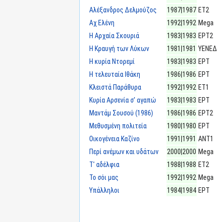
Αλέξανδρος Δελμούζος
1987|1987
ΕΤ2
Αχ Ελένη
1992|1992
Mega
Η Αρχαία Σκουριά
1983|1983
ΕΡΤ2
Η Κραυγή των Λύκων
1981|1981
ΥΕΝΕΔ
Η κυρία Ντορεμί
1983|1983
ΕΡΤ
Η τελευταία Ιθάκη
1986|1986
ΕΡΤ
Κλειστά Παράθυρα
1992|1992
ΕΤ1
Κυρία Αρσενία σ' αγαπώ
1983|1983
ΕΡΤ
Μαντάμ Σουσού (1986)
1986|1986
ΕΡΤ2
Μεθυσμένη πολιτεία
1980|1980
ΕΡΤ
Οικογένεια Καζίνο
1991|1991
ΑΝΤ1
Περί ανέμων και υδάτων
2000|2000
Mega
Τ' αδέλφια
1988|1988
ΕΤ2
Το σόι μας
1992|1992
Mega
Υπάλληλοι
1984|1984
ΕΡΤ