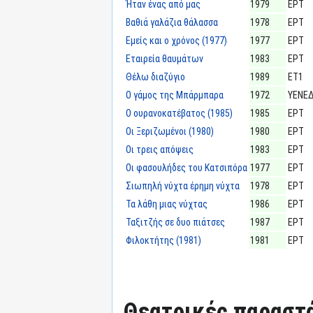
Ήταν ένας από μας
1979
ΕΡΤ
Βαθιά γαλάζια θάλασσα
1978
ΕΡΤ
Εμείς και ο χρόνος (1977)
1977
ΕΡΤ
Εταιρεία θαυμάτων
1983
ΕΡΤ
Θέλω διαζύγιο
1989
ΕΤ1
Ο γάμος της Μπάρμπαρα
1972
ΥΕΝΕ
Ο ουρανοκατέβατος (1985)
1985
ΕΡΤ
Οι Ξεριζωμένοι (1980)
1980
ΕΡΤ
Οι τρεις απόψεις
1983
ΕΡΤ
Οι φασουλήδες του Κατσιπόρα
1977
ΕΡΤ
Σιωπηλή νύχτα έρημη νύχτα
1978
ΕΡΤ
Τα λάθη μιας νύχτας
1986
ΕΡΤ
Ταξιτζής σε δυο πιάτσες
1987
ΕΡΤ
Φιλοκτήτης (1981)
1981
ΕΡΤ
Θεατρικές παραστά