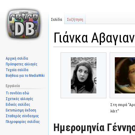
Σελίδα
Συζήτηση
Γιάνκα Αβαγια
Μετάβαση
Πήδηση
Αρχική σελίδα
στην
στην
Πρόσφατες αλλαγές
πλοήγηση
αναζήτηση
Τυχαία σελίδα
Βοήθεια για το MediaWiki
Εργαλεία
Τι συνδέει εδώ
Σχετικές αλλαγές
Ειδικές σελίδες
Στη σειρά "Αρ
Εκτυπώσιμη έκδοση
λάιτ"
Σταθερός σύνδεσμος
Πληροφορίες σελίδας
Ημερομηνία Γέννησ