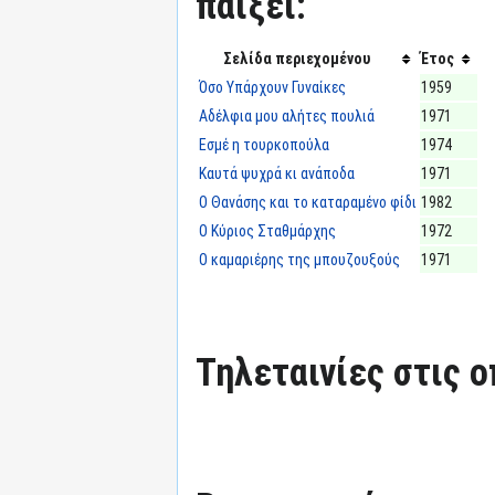
παίξει:
Σελίδα περιεχομένου
Έτος
Όσο Υπάρχουν Γυναίκες
1959
Αδέλφια μου αλήτες πουλιά
1971
Εσμέ η τουρκοπούλα
1974
Καυτά ψυχρά κι ανάποδα
1971
Ο Θανάσης και το καταραμένο φίδι
1982
Ο Κύριος Σταθμάρχης
1972
Ο καμαριέρης της μπουζουξούς
1971
Τηλεταινίες στις ο