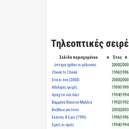
Τηλεοπτικές σειρές
Σελίδα περιεχομένου
Έτος
...ύστερα ήρθαν οι μέλισσες
2000|2000
Cheek to Cheek
1996|1996
Ένα κι ένα (2000)
2000|2000
Αδελφές ψυχές
1999|1999
Αραχτοί και λάιτ
1994|1994
Βαμμένα Κόκκινα Μαλλιά
1992|1992
Βοήθεια γειτόνοι
2003|2003
Εκείνες & Εγώ (1996)
1996|1996
Εμείς κι εμείς
1994|1994