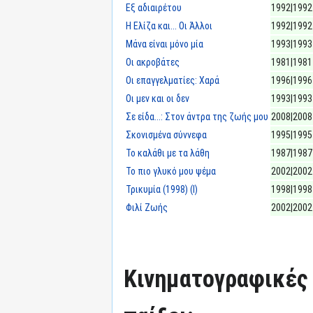
Εξ αδιαιρέτου
1992|1992
Η Ελίζα και... Οι Άλλοι
1992|1992
Μάνα είναι μόνο μία
1993|1993
Οι ακροβάτες
1981|1981
Οι επαγγελματίες: Χαρά
1996|1996
Οι μεν και οι δεν
1993|1993
Σε είδα...: Στον άντρα της ζωής μου
2008|2008
Σκονισμένα σύννεφα
1995|1995
Το καλάθι με τα λάθη
1987|1987
Το πιο γλυκό μου ψέμα
2002|2002
Τρικυμία (1998) (Ι)
1998|1998
Φιλί Ζωής
2002|2002
Κινηματογραφικές τ