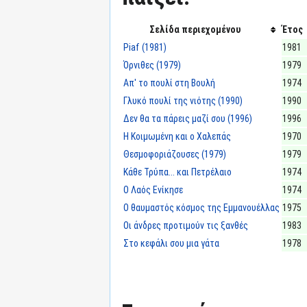
Σελίδα περιεχομένου
Έτος
Piaf (1981)
1981
Όρνιθες (1979)
1979
Απ' το πουλί στη Βουλή
1974
Γλυκό πουλί της νιότης (1990)
1990
Δεν θα τα πάρεις μαζί σου (1996)
1996
Η Κοιμωμένη και ο Χαλεπάς
1970
Θεσμοφοριάζουσες (1979)
1979
Κάθε Τρύπα... και Πετρέλαιο
1974
Ο Λαός Ενίκησε
1974
Ο θαυμαστός κόσμος της Εμμανουέλλας
1975
Οι άνδρες προτιμούν τις ξανθές
1983
Στο κεφάλι σου μια γάτα
1978