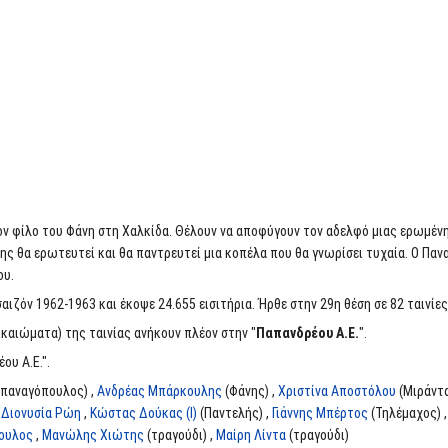
ν φίλο του Φάνη στη Χαλκίδα. Θέλουν να αποφύγουν τον αδελφό μιας ερωμένης
νης θα ερωτευτεί και θα παντρευτεί μια κοπέλα που θα γνωρίσει τυχαία. Ο Παν
ου.
αιζόν 1962-1963 και έκοψε 24.655 εισιτήρια. Ήρθε στην 29η θέση σε 82 ταινίες
ικαιώματα) της ταινίας ανήκουν πλέον στην "
Παπανδρέου Α.Ε.
".
ου Α.Ε.".
παναγόπουλος) ,
Ανδρέας Μπάρκουλης
(Φάνης) ,
Χριστίνα Αποστόλου
(Μιράντα
,
Διονυσία Ρώη
,
Κώστας Δούκας (I)
(Παντελής) ,
Γιάννης Μπέρτος
(Τηλέμαχος) 
ουλος
,
Μανώλης Χιώτης
(τραγούδι) ,
Μαίρη Λίντα
(τραγούδι)