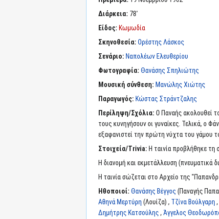
Διάρκεια:
78'
Είδος:
Κωμωδία
Σκηνοθεσία:
Ορέστης Λάσκος
Σενάριο:
Ναπολέων Ελευθερίου
Φωτογραφία:
Θανάσης Σπηλιώτης
Μουσική σύνθεση:
Μανώλης Χιώτης
Παραγωγός:
Κώστας Στράντζαλης
Περίληψη/Σχόλια:
Ο Παναής ακολουθεί το
τους κυνηγήσουν οι γυναίκες. Τελικά, ο Φά
εξαφανιστεί την πρώτη νύχτα του γάμου τ
Στοιχεία/Trivia:
Η ταινία προβλήθηκε τη σ
Η διανομή και εκμετάλλευση (πνευματικά δ
Η ταινία σώζεται στο Αρχείο της "Παπανδρέ
Ηθοποιοί:
Θανάσης Βέγγος
(Παναγής Παπα
Αθηνά Μερτύρη
(Λουίζα) ,
Τζίνα Βούλγαρη
Δημήτρης Κατσούλης
,
Άγγελος Θεοδωρόπ