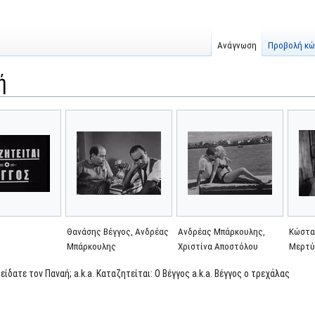
Ανάγνωση
Προβολή κώ
ή
Θανάσης Βέγγος, Ανδρέας
Ανδρέας Μπάρκουλης,
Κώστα
Μπάρκουλης
Χριστίνα Αποστόλου
Μερτύ
είδατε τον Παναή; a.k.a. Καταζητείται: Ο Βέγγος a.k.a. Βέγγος ο τρεχάλας