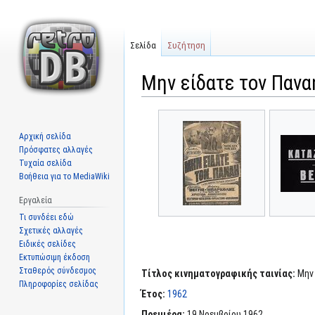
Σελίδα
Συζήτηση
Μην είδατε τον Πανα
Μετάβαση
Πήδηση
στην
στην
Αρχική σελίδα
πλοήγηση
αναζήτηση
Πρόσφατες αλλαγές
Τυχαία σελίδα
Βοήθεια για το MediaWiki
Εργαλεία
Τι συνδέει εδώ
Σχετικές αλλαγές
Ειδικές σελίδες
Εκτυπώσιμη έκδοση
Σταθερός σύνδεσμος
Τίτλος κινηματογραφικής ταινίας:
Μην 
Πληροφορίες σελίδας
Έτος:
1962
Πρεμιέρα:
19 Νοεμβρίου 1962