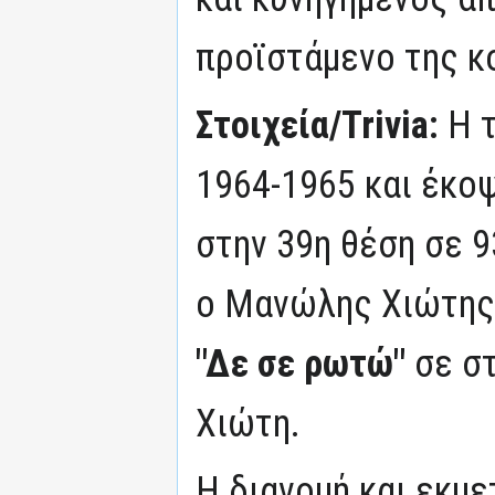
προϊστάμενο της κ
Στοιχεία/Trivia:
Η 
1964-1965 και έκοψ
στην 39η θέση σε 9
ο Μανώλης Χιώτης
"Δε σε ρωτώ"
σε στ
Χιώτη.
Η διανομή και εκμ