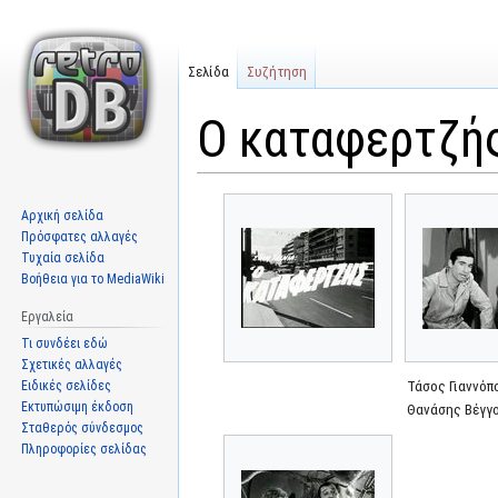
Σελίδα
Συζήτηση
Ο καταφερτζής
Μετάβαση
Πήδηση
Αρχική σελίδα
στην
στην
Πρόσφατες αλλαγές
πλοήγηση
αναζήτηση
Τυχαία σελίδα
Βοήθεια για το MediaWiki
Εργαλεία
Τι συνδέει εδώ
Σχετικές αλλαγές
Ειδικές σελίδες
Τάσος Γιαννόπ
Εκτυπώσιμη έκδοση
Θανάσης Βέγγ
Σταθερός σύνδεσμος
Πληροφορίες σελίδας