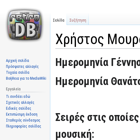
Σελίδα
Συζήτηση
Χρήστος Μουρ
Μετάβαση
Πήδηση
Ημερομηνία Γέννησ
Αρχική σελίδα
στην
στην
Πρόσφατες αλλαγές
πλοήγηση
αναζήτηση
Τυχαία σελίδα
Ημερομηνία Θανάτ
Βοήθεια για το MediaWiki
Εργαλεία
Τι συνδέει εδώ
Σχετικές αλλαγές
Ειδικές σελίδες
Σειρές στις οποίες
Εκτυπώσιμη έκδοση
Σταθερός σύνδεσμος
Πληροφορίες σελίδας
μουσική: