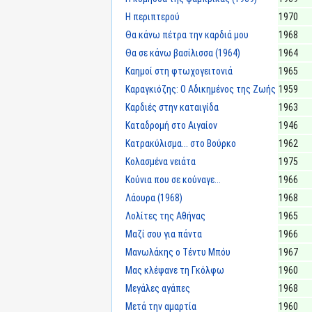
Η περιπτερού
1970
Θα κάνω πέτρα την καρδιά μου
1968
Θα σε κάνω βασίλισσα (1964)
1964
Καημοί στη φτωχογειτονιά
1965
Καραγκιόζης: Ο Αδικημένος της Ζωής
1959
Καρδιές στην καταιγίδα
1963
Καταδρομή στο Αιγαίον
1946
Κατρακύλισμα... στο Βούρκο
1962
Κολασμένα νειάτα
1975
Κούνια που σε κούναγε...
1966
Λάουρα (1968)
1968
Λολίτες της Αθήνας
1965
Μαζί σου για πάντα
1966
Μανωλάκης ο Τέντυ Μπόυ
1967
Μας κλέψανε τη Γκόλφω
1960
Μεγάλες αγάπες
1968
Μετά την αμαρτία
1960