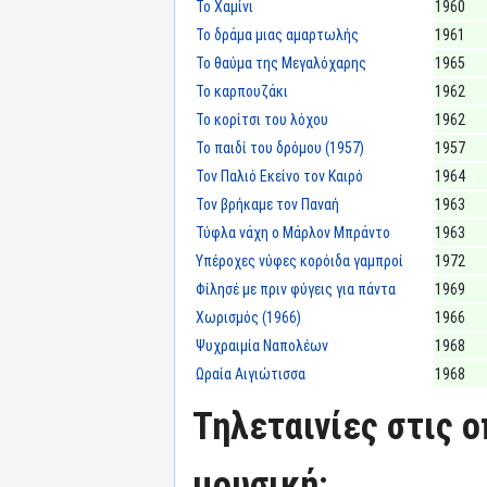
Το Χαμίνι
1960
Το δράμα μιας αμαρτωλής
1961
Το θαύμα της Μεγαλόχαρης
1965
Το καρπουζάκι
1962
Το κορίτσι του λόχου
1962
Το παιδί του δρόμου (1957)
1957
Τον Παλιό Εκείνο τον Καιρό
1964
Τον βρήκαμε τον Παναή
1963
Τύφλα νάχη ο Μάρλον Μπράντο
1963
Υπέροχες νύφες κορόιδα γαμπροί
1972
Φίλησέ με πριν φύγεις για πάντα
1969
Χωρισμός (1966)
1966
Ψυχραιμία Ναπολέων
1968
Ωραία Αιγιώτισσα
1968
Τηλεταινίες στις ο
μουσική: