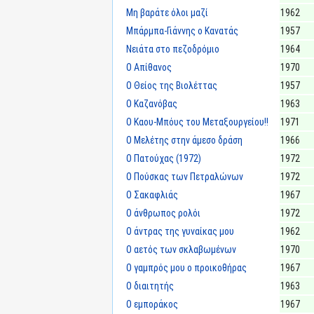
Μη βαράτε όλοι μαζί
1962
Μπάρμπα-Γιάννης ο Κανατάς
1957
Νειάτα στο πεζοδρόμιο
1964
Ο Απίθανος
1970
Ο Θείος της Βιολέττας
1957
Ο Καζανόβας
1963
Ο Καου-Μπόυς του Μεταξουργείου!!
1971
Ο Μελέτης στην άμεσο δράση
1966
Ο Πατούχας (1972)
1972
Ο Πούσκας των Πετραλώνων
1972
Ο Σακαφλιάς
1967
Ο άνθρωπος ρολόι
1972
Ο άντρας της γυναίκας μου
1962
Ο αετός των σκλαβωμένων
1970
Ο γαμπρός μου ο προικοθήρας
1967
Ο διαιτητής
1963
Ο εμποράκος
1967