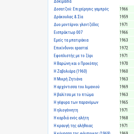
Δοκιμασία
Δοσατζού: Επιχείρησις γαμπρός
1966
Δράκουλας & Σία
1959
Δυο μοντέρνοι γλεντζέδες
1971
Εισπράκτωρ 007
1966
Εμείς τα μπατιράκια
1963
Επικίνδυνοι ερασταί
1972
Εφοπλιστής με το ζόρι
1971
Η Βαρώνη και ο Προκόπης
1970
Η Ζαβολιάρα (1960)
1960
Η Μικρή Ζητιάνα
1963
Η αρχόντισσα του λιμανιού
1969
Η βαλίτσα με το πτώμα
1963
Η γέφυρα των παρανόμων
1965
Η ηλιογέννητη
1971
Η καρδιά ενός αλήτη
1968
Η κραυγή της αλήθειας
1971
Η κόμησσα της φάμπρικας (1969)
1969