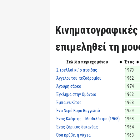
Κινηματογραφικές τ
επιμεληθεί τη μου
Σελίδα περιεχομένου
Έτος
2 τρελλοί κι' ο ατσίδας
1970
Άγγελοι του πεζοδρομίου
1962
Άγουρη σάρκα
1974
Έγκλημα στην Ομόνοια
1962
Έμπαινε Κίτσο
1968
Ένα Νερό Κυρα Βαγγελιώ
1959
Ένας Κλέφτης... Με Φιλότιμο (1968)
1968
Ένας ζόρικος δεκανέας
1964
Όσα κρύβει η νύχτα
1963