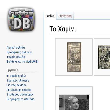
Σελίδα
Συζήτηση
Το Χαμίνι
Μετάβαση
Πήδηση
στην
στην
Αρχική σελίδα
πλοήγηση
αναζήτηση
Πρόσφατες αλλαγές
Τυχαία σελίδα
Βοήθεια για το MediaWiki
Εργαλεία
Τι συνδέει εδώ
Σχετικές αλλαγές
Ειδικές σελίδες
Εκτυπώσιμη έκδοση
Σταθερός σύνδεσμος
Πληροφορίες σελίδας