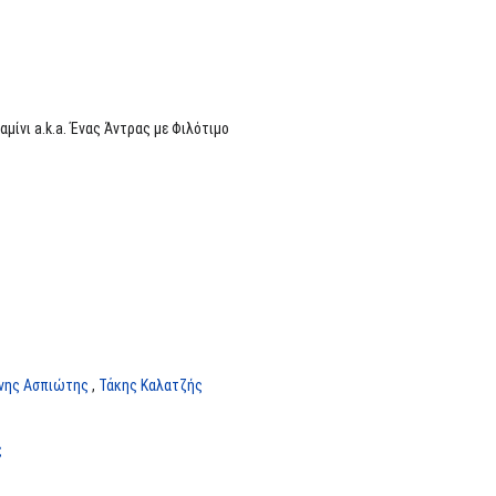
αμίνι a.k.a. Ένας Άντρας με Φιλότιμο
ννης Ασπιώτης
,
Τάκης Καλατζής
ς