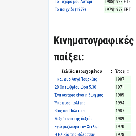
Το Τυχερό μου Αστέρι
1988|1988
ΕΤ2
Το παιχνίδι (1979)
1979|1979
ΕΡΤ
Κινηματογραφικές τ
παίξει:
Σελίδα περιεχομένου
Έτος
...και Δυο Αυγά Τουρκίας
1987
28 Οκτωβρίου ώρα 5.30
1971
Ένα σενάριο είναι η ζωή μας
1985
Ύποπτος πολίτης
1994
Βίος και Πολιτεία
1987
Δεξιότερα της δεξιάς
1989
Εγώ ρεζίλεψα τον Χίτλερ
1970
Η Ηλικία της Θάλασσας
1978