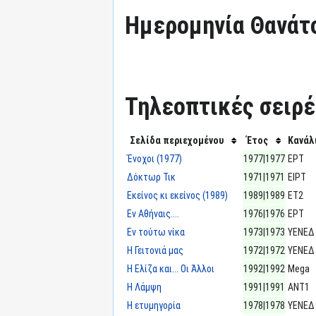
Ημερομηνία Θανάτ
Τηλεοπτικές σειρές
Σελίδα περιεχομένου
Έτος
Κανάλ
Ένοχοι (1977)
1977|1977
ΕΡΤ
Δόκτωρ Τικ
1971|1971
ΕΙΡΤ
Εκείνος κι εκείνος (1989)
1989|1989
ΕΤ2
Εν Αθήναις....
1976|1976
ΕΡΤ
Εν τούτω νίκα
1973|1973
ΥΕΝΕΔ
Η Γειτονιά μας
1972|1972
ΥΕΝΕΔ
Η Ελίζα και... Οι Άλλοι
1992|1992
Mega
Η Λάμψη
1991|1991
ΑΝΤ1
Η ετυμηγορία
1978|1978
ΥΕΝΕΔ