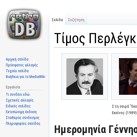
Σελίδα
Συζήτηση
Τίμος Περλέγκ
Μετάβαση
Πήδηση
Αρχική σελίδα
στην
στην
Πρόσφατες αλλαγές
πλοήγηση
αναζήτηση
Τυχαία σελίδα
Βοήθεια για το MediaWiki
Εργαλεία
Τι συνδέει εδώ
Σχετικές αλλαγές
Ειδικές σελίδες
Στη σειρά "Εκε
Εκτυπώσιμη έκδοση
Εκείνος (1989)
Σταθερός σύνδεσμος
Πληροφορίες σελίδας
Ημερομηνία Γέννησ