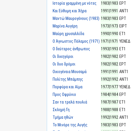
Ιστορία γραμμένη με νότες
1983|1983
ΕΡΤ
Και Εύθυμη και Χήρα
1991|1991
ΑΝΤ1
Μαντώ Μαυρογένους (1983)
1983|1983
ΕΡΤ
Μαρίνα Αυγέρη
1973|1973
ΕΙΡΤ
Μαύρη χρυσαλλίδα
1990|1990
ΕΤ1
Ο Άγνωστος Πόλεμος (1971)
1971|1971
ΥΕΝΕΔ
Ο δεύτερος άνθρωπος
1993|1993
ΕΤ1
Οι δικηγόροι
1982|1982
ΕΡΤ
Οι δυο δρόμοι
1982|1982
ΕΡΤ
Οικογένεια Μουσαμά
1991|1991
ΑΝΤ1
Πολίτης Μπάμπης
1992|1992
ΑΝΤ1
Πορφύρα και Αίμα
1977|1977
ΥΕΝΕΔ
Προς Οφρύνιο
1984|1984
ΕΡΤ
Σαν τα τρελά πουλιά
1987|1987
ΕΤ1
Σκληρή Γη
1988|1988
ΕΤ1
Τμήμα ηθών
1992|1992
ΑΝΤ1
Το Μινόρε της Αυγής
1983|1983
ΕΡΤ