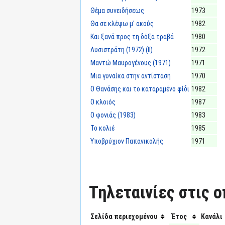
Θέμα συνειδήσεως
1973
Θα σε κλέψω μ' ακούς
1982
Και ξανά προς τη δόξα τραβά
1980
Λυσιστράτη (1972) (II)
1972
Μαντώ Μαυρογένους (1971)
1971
Μια γυναίκα στην αντίσταση
1970
Ο Θανάσης και το καταραμένο φίδι
1982
Ο κλοιός
1987
Ο φονιάς (1983)
1983
Το κολιέ
1985
Υποβρύχιον Παπανικολής
1971
Τηλεταινίες στις ο
Σελίδα περιεχομένου
Έτος
Κανάλι