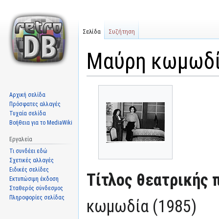
Σελίδα
Συζήτηση
Μαύρη κωμωδί
Μετάβαση
Πήδηση
Αρχική σελίδα
στην
στην
Πρόσφατες αλλαγές
πλοήγηση
αναζήτηση
Τυχαία σελίδα
Βοήθεια για το MediaWiki
Εργαλεία
Τι συνδέει εδώ
Σχετικές αλλαγές
Ειδικές σελίδες
Τίτλος θεατρικής 
Εκτυπώσιμη έκδοση
Σταθερός σύνδεσμος
Πληροφορίες σελίδας
κωμωδία (1985)