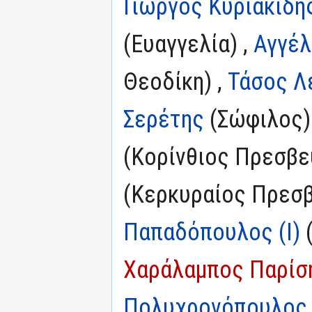
Γιώργος Κυριακίδη
(Ευαγγελία) ,
Αγγέλ
Θεοδίκη) ,
Τάσος Λ
Σερέτης
(Σώφιλος)
(Κορίνθιος Πρεσβε
(Κερκυραίος Πρεσβ
Παπαδόπουλος (I)
(
Χαράλαμπος Παρίσ
Πολυχρονόπουλος