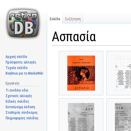
Σελίδα
Συζήτηση
Ασπασία
Μετάβαση
Πήδηση
Αρχική σελίδα
στην
στην
Πρόσφατες αλλαγές
πλοήγηση
αναζήτηση
Τυχαία σελίδα
Βοήθεια για το MediaWiki
Εργαλεία
Τι συνδέει εδώ
Σχετικές αλλαγές
Ειδικές σελίδες
Εκτυπώσιμη έκδοση
Σταθερός σύνδεσμος
Πληροφορίες σελίδας