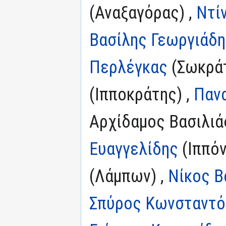
(Αναξαγόρας) ,
Ντί
Βασίλης Γεωργιάδ
Περλέγκας
(Σωκράτ
(Ιπποκράτης) ,
Πανα
Αρχίδαμος Βασιλιά
Ευαγγελίδης
(Ιππόν
(Λάμπων) ,
Νίκος Β
Σπύρος Κωνσταντ