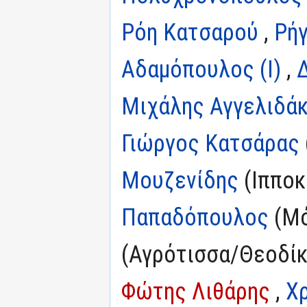
Ρόη Κατσαρού
,
Ρή
Αδαμόπουλος (I)
,
Μιχάλης Αγγελιδά
Γιώργος Κατσάρας
Μουζενίδης
(Ιπποκ
Παπαδόπουλος
(Μό
(Αγρότισσα/Θεοδίκ
Φώτης Λιθάρης
,
Χ