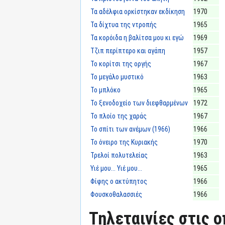
Τα αδέλφια ορκίστηκαν εκδίκηση
1970
Τα δίχτυα της ντροπής
1965
Τα κορόιδα η βαλίτσα μου κι εγώ
1969
Τζιπ περίπτερο και αγάπη
1957
Το κορίτσι της οργής
1967
Το μεγάλο μυστικό
1963
Το μπλόκο
1965
Το ξενοδοχείο των διεφθαρμένων
1972
Το πλοίο της χαράς
1967
Το σπίτι των ανέμων (1966)
1966
Το όνειρο της Κυριακής
1970
Τρελοί πολυτελείας
1963
Υιέ μου... Υιέ μου...
1965
Φίφης ο ακτύπητος
1966
Φουσκοθαλασσιές
1966
Τηλεταινίες στις ο