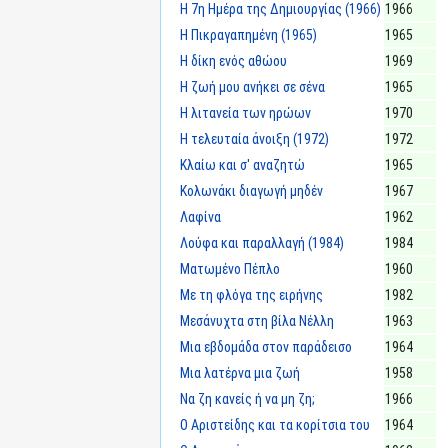
Η 7η Ημέρα της Δημιουργίας (1966)
1966
Η Πικραγαπημένη (1965)
1965
Η δίκη ενός αθώου
1969
Η ζωή μου ανήκει σε σένα
1965
Η λιτανεία των ηρώων
1970
Η τελευταία άνοιξη (1972)
1972
Κλαίω και σ' αναζητώ
1965
Κολωνάκι διαγωγή μηδέν
1967
Λαφίνα
1962
Λούφα και παραλλαγή (1984)
1984
Ματωμένο Πέπλο
1960
Με τη φλόγα της ειρήνης
1982
Μεσάνυχτα στη βίλα Νέλλη
1963
Μια εβδομάδα στον παράδεισο
1964
Μια λατέρνα μια ζωή
1958
Να ζη κανείς ή να μη ζη;
1966
Ο Αριστείδης και τα κορίτσια του
1964