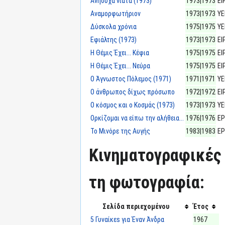
Ανήσυχα νιάτα (1973)
1973|1973
ΕΙ
Αναμορφωτήριον
1973|1973
Υ
Δύσκολα χρόνια
1975|1975
Υ
Εφιάλτης (1973)
1973|1973
ΕΙ
Η Θέμις Έχει... Κέφια
1975|1975
ΕΙ
Η Θέμις Έχει... Νεύρα
1975|1975
ΕΙ
Ο Άγνωστος Πόλεμος (1971)
1971|1971
Υ
Ο άνθρωπος δίχως πρόσωπο
1972|1972
ΕΙ
Ο κόσμος και ο Κοσμάς (1973)
1973|1973
Υ
Ορκίζομαι να είπω την αλήθεια...
1976|1976
Ε
Το Μινόρε της Αυγής
1983|1983
Ε
Κινηματογραφικές 
τη φωτογραφία:
Σελίδα περιεχομένου
Έτος
5 Γυναίκεs για Έναν Άνδρα
1967