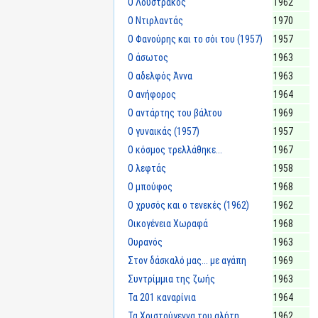
Ο Λουστράκος
1962
Ο Ντιρλαντάς
1970
Ο Φανούρης και το σόι του (1957)
1957
Ο άσωτος
1963
Ο αδελφός Άννα
1963
Ο ανήφορος
1964
Ο αντάρτης του βάλτου
1969
Ο γυναικάς (1957)
1957
Ο κόσμος τρελλάθηκε...
1967
Ο λεφτάς
1958
Ο μπούφος
1968
Ο χρυσός και ο τενεκές (1962)
1962
Οικογένεια Χωραφά
1968
Ουρανός
1963
Στον δάσκαλό μας... με αγάπη
1969
Συντρίμμια της ζωής
1963
Τα 201 καναρίνια
1964
Τα Χριστούγεννα του αλήτη
1962