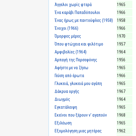
Άγγελοι χωρίς φτερά
1965
Ένα καράβι Παπαδόπουλοι
1966
Ένας ήρως με παντούφλες (1958)
1958
Ένοχοι (1966)
1966
Όμορφες μέρες
1970
Όπου φτώχεια και φιλότιμο
1957
Αμφιβολίες (1964)
1964
Αρπαγή της Περσεφόνης
1956
Αφήστε με να ζήσω
1965
Γεύση από έρωτα
1966
Γλυκειά, γλυκειά μου αγάπη
1965
Δάκρυα οργής
1967
Διωγμός
1964
Εγκατάλειψη
1965
Εκείνοι που ξέρουν ν' αγαπούν
1968
Εξιλέωση
1965
Εξομολόγηση μιας μητέρας
1962