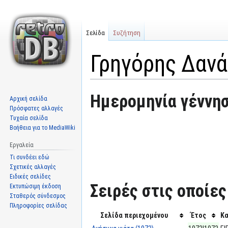
Σελίδα
Συζήτηση
Γρηγόρης Δαν
Μετάβαση
Πήδηση
Ημερομηνία γέννησ
Αρχική σελίδα
στην
στην
Πρόσφατες αλλαγές
πλοήγηση
αναζήτηση
Τυχαία σελίδα
Βοήθεια για το MediaWiki
Εργαλεία
Τι συνδέει εδώ
Σχετικές αλλαγές
Ειδικές σελίδες
Σειρές στις οποίε
Εκτυπώσιμη έκδοση
Σταθερός σύνδεσμος
Πληροφορίες σελίδας
Σελίδα περιεχομένου
Έτος
Κα