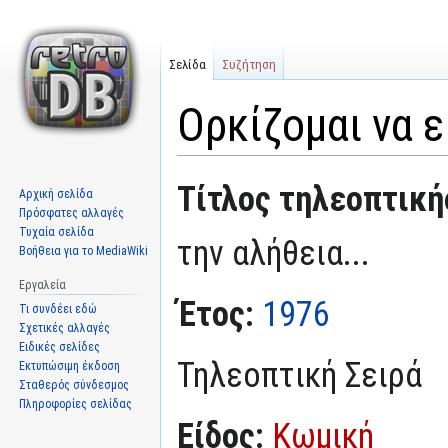
Σελίδα
Συζήτηση
Ορκίζομαι να ε
Μετάβαση
Πήδηση
Τίτλος τηλεοπτική
Αρχική σελίδα
στην
στην
Πρόσφατες αλλαγές
πλοήγηση
αναζήτηση
Τυχαία σελίδα
την αλήθεια...
Βοήθεια για το MediaWiki
Εργαλεία
Έτος:
1976
Τι συνδέει εδώ
Σχετικές αλλαγές
Ειδικές σελίδες
Τηλεοπτική Σειρά
Εκτυπώσιμη έκδοση
Σταθερός σύνδεσμος
Πληροφορίες σελίδας
Είδος:
Κωμική