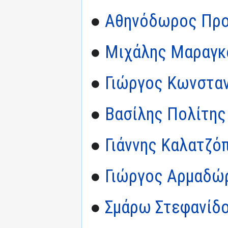
●
Αθηνόδωρος Πρ
●
Μιχάλης Μαραγκ
●
Γιώργος Κωνστα
●
Βασίλης Πολίτης
●
Γιάννης Καλατζό
●
Γιώργος Αρμαδώ
●
Σμάρω Στεφανίδ