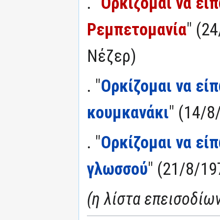
. "
Ορκίζομαι να είπ
Ρεμπετομανία
" (2
Νέζερ)
. "
Ορκίζομαι να είπ
κουμκανάκι
" (14/8
. "
Ορκίζομαι να εί
γλωσσού
" (21/8/19
(η λίστα επεισοδίω