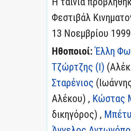
Η ταινία προβλήθηκ
Φεστιβάλ Κινηματο
13 Νοεμβρίου 1999
Ηθοποιοί:
Έλλη Φω
Τζώρτζης (I)
(Αλέκ
Σταρένιος
(Ιωάννης
Αλέκου) ,
Κώστας 
δικηγόρος) ,
Μπέτυ
Άγγελος Αντωνόπ