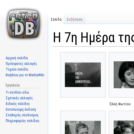
Σελίδα
Συζήτηση
Η 7η Ημέρα τη
Μετάβαση
Πήδηση
Αρχική σελίδα
στην
στην
Πρόσφατες αλλαγές
πλοήγηση
αναζήτηση
Τυχαία σελίδα
Βοήθεια για το MediaWiki
Εργαλεία
Τι συνδέει εδώ
Σχετικές αλλαγές
Ειδικές σελίδες
Έλλη Φωτίου
Εκτυπώσιμη έκδοση
Σταθερός σύνδεσμος
Πληροφορίες σελίδας