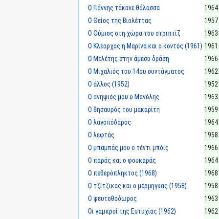
Ο Γιάννης τάκανε θάλασσα
1964
Ο Θείος της Βιολέττας
1957
Ο Θύμιος στη χώρα του στριπτίζ
1963
Ο Κλέαρχος η Μαρίνα και ο κοντός (1961)
1961
Ο Μελέτης στην άμεσο δράση
1966
Ο Μιχαλιός του 14ου συντάγματος
1962
Ο άλλος (1952)
1952
Ο ανηψιός μου ο Μανόλης
1963
Ο θησαυρός του μακαρίτη
1959
Ο λαγοπόδαρος
1964
Ο λεφτάς
1958
Ο μπαμπάς μου ο τέντι μπόις
1966
Ο παράς και ο φουκαράς
1964
Ο πεθερόπληκτος (1968)
1968
Ο τζίτζικας και ο μέρμηγκας (1958)
1958
Ο ψευτοθόδωρος
1963
Οι γαμπροί της Ευτυχίας (1962)
1962