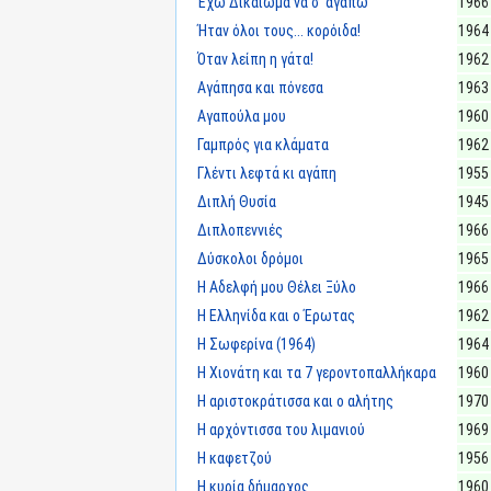
Έχω Δικαίωμα να σ' αγαπώ
1966
Ήταν όλοι τους... κορόιδα!
1964
Όταν λείπη η γάτα!
1962
Αγάπησα και πόνεσα
1963
Αγαπούλα μου
1960
Γαμπρός για κλάματα
1962
Γλέντι λεφτά κι αγάπη
1955
Διπλή Θυσία
1945
Διπλοπεννιές
1966
Δύσκολοι δρόμοι
1965
Η Αδελφή μου Θέλει Ξύλο
1966
Η Ελληνίδα και ο Έρωτας
1962
Η Σωφερίνα (1964)
1964
Η Χιονάτη και τα 7 γεροντοπαλλήκαρα
1960
Η αριστοκράτισσα και ο αλήτης
1970
Η αρχόντισσα του λιμανιού
1969
Η καφετζού
1956
Η κυρία δήμαρχος
1960