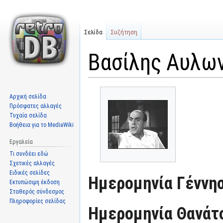
Σελίδα
Συζήτηση
Βασίλης Αυλω
Μετάβαση
Πήδηση
Αρχική σελίδα
στην
στην
Πρόσφατες αλλαγές
πλοήγηση
αναζήτηση
Τυχαία σελίδα
Βοήθεια για το MediaWiki
Εργαλεία
Τι συνδέει εδώ
Σχετικές αλλαγές
Ειδικές σελίδες
Ημερομηνία Γέννησ
Εκτυπώσιμη έκδοση
Σταθερός σύνδεσμος
Πληροφορίες σελίδας
Ημερομηνία Θανάτ