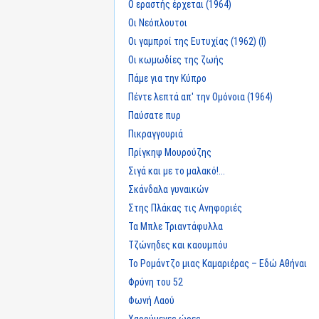
Ο εραστής έρχεται (1964)
Οι Νεόπλουτοι
Οι γαμπροί της Ευτυχίας (1962) (I)
Οι κωμωδίες της ζωής
Πάμε για την Κύπρο
Πέντε λεπτά απ' την Ομόνοια (1964)
Παύσατε πυρ
Πικραγγουριά
Πρίγκηψ Μουρούζης
Σιγά και με το μαλακό!...
Σκάνδαλα γυναικών
Στης Πλάκας τις Ανηφοριές
Τα Μπλε Τριαντάφυλλα
Τζώνηδες και καουμπόυ
Το Ρομάντζο μιας Καμαριέρας – Εδώ Αθήναι
Φρύνη του 52
Φωνή Λαού
Χαρούμενες ώρες