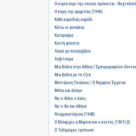
Η κυρία περί της οποίας πρόκειται - Νυχτολού
Η κόρη της αμαρτίας (1946)
Κάθε καρυδιάς καρύδι
Κάτω οι γυναίκες
Κατεργάρα
Κοντή φούστα
Λαγοί με πετραχήλια
Λοβιτούρα
Μια Βόλτα στην Αθήνα / Εμποροραφείον Λόντο
Μια βόλτα με το τζιπ
Μοντέρνες Γυναίκες / Ο Νυμφίος Έρχεται
Μπλε και άσπρο
Να τι θέλει ο λαός
Να τι θα πει Αθήνα
Ντερμπεντέρισα (1948)
Ο Κλέαρχος η Μαρίνα και ο κοντός (1961) (I)
Ο Τηλέμαχος τρύπωσε