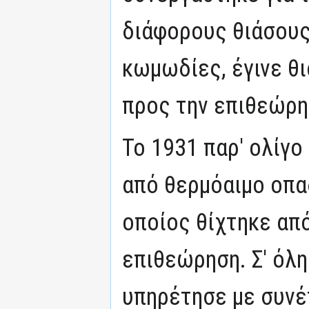
διάφορους θιάσους
κωμωδίες, έγινε θ
προς την επιθεώρη
Το 1931 παρ' ολίγο
από θερμόαιμο οπα
οποίος θίχτηκε απ
επιθεώρηση. Σ' όλη
υπηρέτησε με συνέ