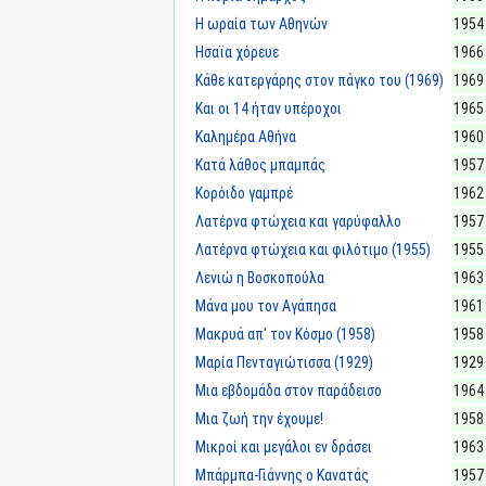
Η ωραία των Αθηνών
1954
Ησαϊα χόρευε
1966
Κάθε κατεργάρης στον πάγκο του (1969)
1969
Και οι 14 ήταν υπέροχοι
1965
Καλημέρα Αθήνα
1960
Κατά λάθος μπαμπάς
1957
Κορόιδο γαμπρέ
1962
Λατέρνα φτώχεια και γαρύφαλλο
1957
Λατέρνα φτώχεια και φιλότιμο (1955)
1955
Λενιώ η Βοσκοπούλα
1963
Μάνα μου τον Αγάπησα
1961
Μακρυά απ' τον Κόσμο (1958)
1958
Μαρία Πενταγιώτισσα (1929)
1929
Μια εβδομάδα στον παράδεισο
1964
Μια ζωή την έχουμε!
1958
Μικροί και μεγάλοι εν δράσει
1963
Μπάρμπα-Γιάννης ο Κανατάς
1957