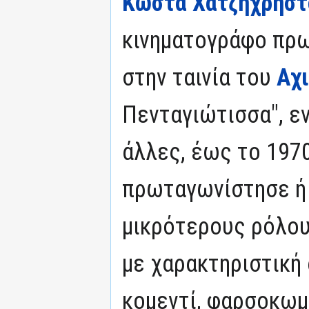
Κώστα Χατζηχρήστ
κινηματογράφο πρ
στην ταινία του
Αχ
Πενταγιώτισσα", ε
άλλες, έως το 1970
πρωταγωνίστησε ή
μικρότερους ρόλους
με χαρακτηριστική
κομεντί, φαρσοκωμ