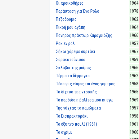
Οι προικοθήρες
1964
Παράσταση για Ένα Ρόλο
1978
Πεζοδρόμιο
1962
Πικρή μου αγάπη
1964
Πονηρός πράκτωρ Καραγκιόζης
1966
Ροκ εν ρολ
1957
Σήκω χόρεψε συρτάκι
1967
Σαρακατσάνισσα
1959
Σκλάβοι της μοίρας
1966
Τέρμα τα δίφραγκα
1962
Τέσσερις νύφες και ένας γαμπρός
1958
Τα δίχτυα της ντροπής
1965
Τα κορόιδα η βαλίτσα μου κι εγώ
1969
Της νύχτας τα καμώματα
1957
Το Εισπρακτοράκι
1958
Το έξυπνο πουλί (1961)
1961
Το αγρίμι
1960