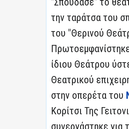
"Σπούδασε" το θέ
την ταράτσα του σπ
του "Θερινού Θεάτ
Πρωτοεμφανίστηκε 
ίδιου Θεάτρου ύστ
Θεατρικού επιχει
στην οπερέτα του
Κορίτσι Της Γειτον
συνεργάστηκε για 