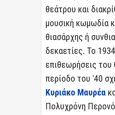
θεάτρου και διακρί
μουσική κωμωδία κ
θιασάρχης ή συνθι
δεκαετίες. Το 193
επιθεωρήσεις του 
περίοδο του '40 σχ
Κυριάκο Μαυρέα
κα
Πολυχρόνη Περονό