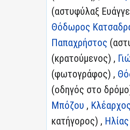
(αστυφύλαξ Ευάγγε
Θόδωρος Κατσαδρ
Παπαχρήστος
(αστυ
(κρατούμενος) ,
Γι
(φωτογράφος) ,
Θό
(οδηγός στο δρόμο
Μπόζου
,
Κλέαρχος
κατήγορος) ,
Ηλίας