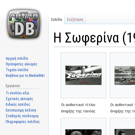
Σελίδα
Συζήτηση
Η Σωφερίνα (1
Μετάβαση
Πήδηση
Αρχική σελίδα
στην
στην
Πρόσφατες αλλαγές
πλοήγηση
αναζήτηση
Τυχαία σελίδα
Βοήθεια για το MediaWiki
Εργαλεία
Τι συνδέει εδώ
Σχετικές αλλαγές
Ειδικές σελίδες
Οι αυθεντικοί τίτλοι
Οι αυθεντικοί 
Εκτυπώσιμη έκδοση
έναρξης της ταινίας
έναρξης της τ
Σταθερός σύνδεσμος
Πληροφορίες σελίδας