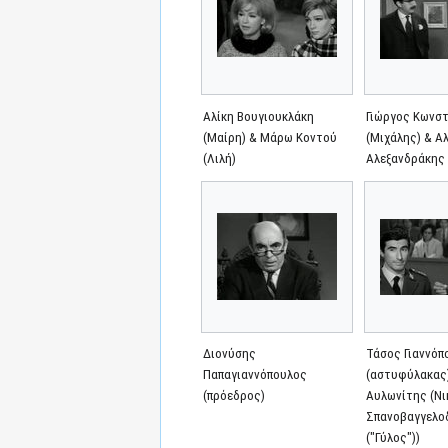
Αλίκη Βουγιουκλάκη
Γιώργος Κωνσ
(Μαίρη) & Μάρω Κοντού
(Μιχάλης) & Α
(Λιλή)
Αλεξανδράκης 
Διονύσης
Τάσος Γιαννόπ
Παπαγιαννόπουλος
(αστυφύλακας)
(πρόεδρος)
Αυλωνίτης (Ν
Σπανοβαγγελο
("Γύλος"))