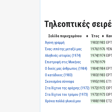
Τηλεοπτικές σειρές
Σελίδα περιεχομένου
Έτος
Καν
Άγονη γραμμή
1983|1983
ΕΡΤ
Ένας ιππότης μεταξύ μας
1976|1976
ΥΕΝ
Αληθινές ιστορίες (1974)
1974|1974
ΕΙΡ
Επιστροφή στις Μυκήνες
1979|1979
Ο δικός μας άνθρωπος (1984)
1984|1984
ΕΡΤ
Ο κατάδικος (1983)
1983|1983
ΕΡΤ
Σκονισμένα σύννεφα
1995|1995
ΕΤ1
Στα δίχτυα της αράχνης (1972)
1972|1972
ΕΙΡ
Στα δίχτυα του τρόμου (1973)
1973|1973
ΕΙΡ
Χρόνια πολλά γλυκιά μου
1988|1988
ΕΤ2