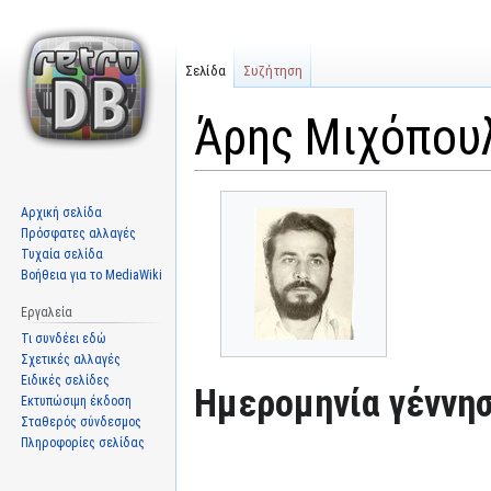
Σελίδα
Συζήτηση
Άρης Μιχόπου
Μετάβαση
Πήδηση
Αρχική σελίδα
στην
στην
Πρόσφατες αλλαγές
πλοήγηση
αναζήτηση
Τυχαία σελίδα
Βοήθεια για το MediaWiki
Εργαλεία
Τι συνδέει εδώ
Σχετικές αλλαγές
Ειδικές σελίδες
Ημερομηνία γέννησ
Εκτυπώσιμη έκδοση
Σταθερός σύνδεσμος
Πληροφορίες σελίδας