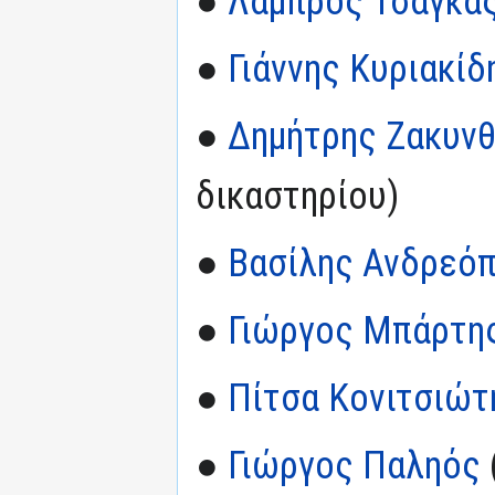
●
Λάμπρος Τσάγκα
●
Γιάννης Κυριακίδ
●
Δημήτρης Ζακυνθ
δικαστηρίου)
●
Βασίλης Ανδρεό
●
Γιώργος Μπάρτη
●
Πίτσα Κονιτσιώτ
●
Γιώργος Παληός