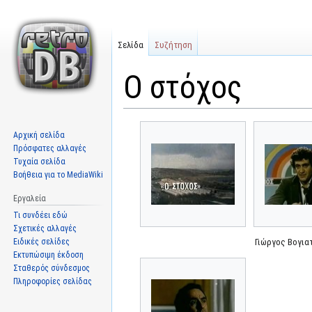
Σελίδα
Συζήτηση
Ο στόχος
Μετάβαση
Πήδηση
Αρχική σελίδα
στην
στην
Πρόσφατες αλλαγές
πλοήγηση
αναζήτηση
Τυχαία σελίδα
Βοήθεια για το MediaWiki
Εργαλεία
Τι συνδέει εδώ
Σχετικές αλλαγές
Ειδικές σελίδες
Γιώργος Βογια
Εκτυπώσιμη έκδοση
Σταθερός σύνδεσμος
Πληροφορίες σελίδας