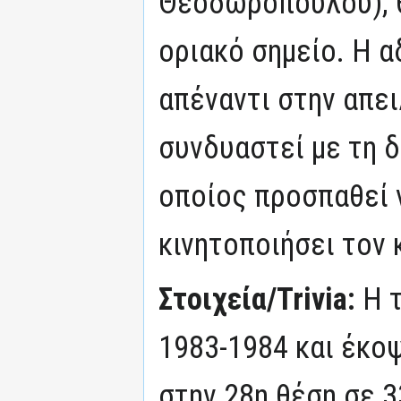
Θεοδωροπούλου), θ
οριακό σημείο. Η α
απέναντι στην απει
συνδυαστεί με τη 
οποίος προσπαθεί 
κινητοποιήσει τον 
Στοιχεία/Trivia:
Η 
1983-1984 και έκοψ
στην 28η θέση σε 33