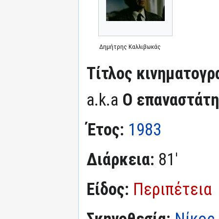
Δημήτρης Καλλιβωκάς
Τίτλος κινηματογρ
a.k.a
Ο επαναστάτη
Έτος:
1983
Διάρκεια:
81'
Είδος:
Περιπέτεια
Σκηνοθεσία:
Νίκος