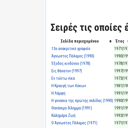
Σειρές τις οποίες 
Σελίδα περιεχομένου
Έτος
13ο ανακριτικό γραφείο
1971|19
Άγνωστος Πόλεμος (1990)
1990|19
Έξοδος κινδύνου (1978)
1978|19
Εις θάνατον (1997)
1997|19
Εν τούτω νίκα
1973|19
Η Κραυγή των Λύκων
1981|19
Η Λάμψη
1991|19
Η γυναίκα της πρώτης σελίδας (1990)
1990|19
Θανάσιμο δίλημμα (1991)
1991|19
Καλημέρα Ζωή
1993|19
Ο Άγνωστος Πόλεμος (1971)
1971|19