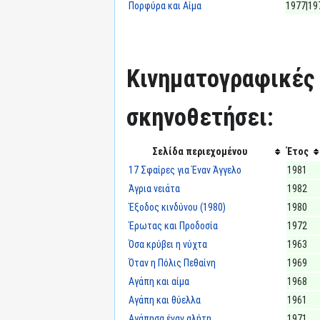
Πορφύρα και Αίμα
1977|19
Κινηματογραφικές τ
σκηνοθετήσει:
Σελίδα περιεχομένου
Έτος
17 Σφαίρες για Έναν Άγγελο
1981
Άγρια νειάτα
1982
Έξοδος κινδύνου (1980)
1980
Έρωτας και Προδοσία
1972
Όσα κρύβει η νύχτα
1963
Όταν η Πόλις Πεθαίνη
1969
Αγάπη και αίμα
1968
Αγάπη και θύελλα
1961
Αγάπησα έναν αλήτη
1971