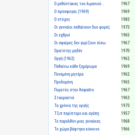
Ο μεθύστακας του λιμανιού...
1967
Ο πρόσφυγας (1969)
1969
Ο στόχος
1983
Οι γενναίοι πεθαίνουν δυο φορές
1973
Οι εχθροί
1965
Οι σφαίρες δεν γυρίζουν πίσω
1967
Ορατότης μηδέν
1970
Οργή (1962)
1962
Πεθαίνω κάθε ξημέρωμα
1969
Πονεμένη μητέρα
1962
Προδομένη
1965
Πυρετός στην Άσφαλτο
1967
Σταυραετοί
1963
Τα χρόνια της οργής
1973
Τζιπ περίπτερο και αγάπη
1957
Το παρελθόν μιας γυναίκας
1968
Το χώμα βάφτηκε κόκκινο
1966