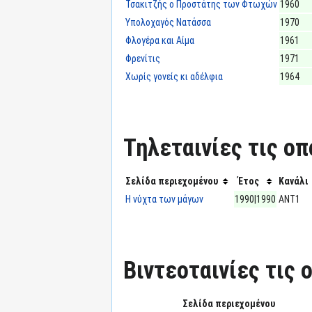
Τσακιτζής ο Προστάτης των Φτωχών
1960
Υπολοχαγός Νατάσσα
1970
Φλογέρα και Αίμα
1961
Φρενίτις
1971
Χωρίς γονείς κι αδέλφια
1964
Τηλεταινίες τις οπ
Σελίδα περιεχομένου
Έτος
Κανάλι
Η νύχτα των μάγων
1990|1990
ΑΝΤ1
Βιντεοταινίες τις 
Σελίδα περιεχομένου