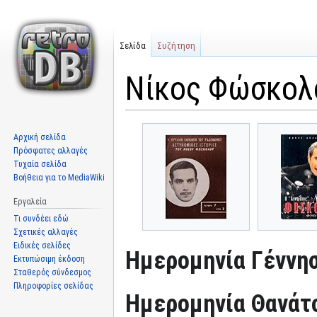
Σελίδα
Συζήτηση
Νίκος Φώσκολ
Μετάβαση
Πήδηση
Αρχική σελίδα
στην
στην
Πρόσφατες αλλαγές
πλοήγηση
αναζήτηση
Τυχαία σελίδα
Βοήθεια για το MediaWiki
Εργαλεία
Τι συνδέει εδώ
Σχετικές αλλαγές
Ειδικές σελίδες
Ημερομηνία Γέννησ
Εκτυπώσιμη έκδοση
Σταθερός σύνδεσμος
Πληροφορίες σελίδας
Ημερομηνία Θανάτ