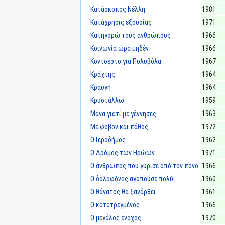
Κατάσκοπος Νέλλη
1981
Κατάχρησις εξουσίας
1971
Κατηγορώ τους ανθρώπους
1966
Κοινωνία ώρα μηδέν
1966
Κοντσέρτο για Πολυβόλα
1967
Κράχτης
1964
Κραυγή
1964
Κρυστάλλω
1959
Μάνα γιατί με γέννησες
1963
Με φόβον και πάθος
1972
Ο Γεροδήμος
1962
Ο Δρόμος των Ηρώων
1971
Ο άνθρωπος που γύρισε από τον πόνο
1966
Ο δολοφόνος αγαπούσε πολύ...
1960
Ο θάνατος θα ξανάρθει
1961
Ο κατατρεγμένος
1966
Ο μεγάλος ένοχος
1970