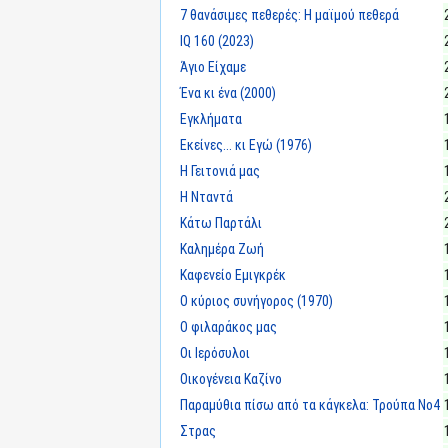
7 θανάσιμες πεθερές: Η μαϊμού πεθερά
IQ 160 (2023)
Άγιο Είχαμε
Ένα κι ένα (2000)
Εγκλήματα
Εκείνες... κι Εγώ (1976)
Η Γειτονιά μας
Η Νταντά
Κάτω Παρτάλι
Καλημέρα Ζωή
Καφενείο Εμιγκρέκ
Ο κύριος συνήγορος (1970)
Ο φιλαράκος μας
Οι Ιερόσυλοι
Οικογένεια Καζίνο
Παραμύθια πίσω από τα κάγκελα: Τρούπα Νο4
Στρας