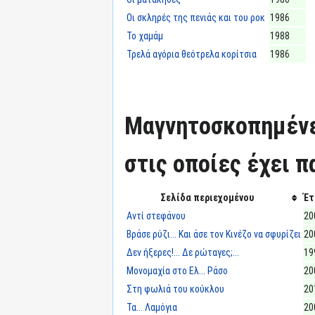
Οι σκληρές της πενιάς και του ροκ
1986
Το χαμάμ
1988
Τρελά αγόρια θεότρελα κορίτσια
1986
Μαγνητοσκοπημένε
στις οποίες έχει π
Σελίδα περιεχομένου
Έτ
Αντί στεφάνου
20
Βράσε ρύζι... Και άσε τον Κινέζο να σφυρίζει
20
Δεν ήξερες!... Δε ρώταγες;...
19
Μονομαχία στο Ελ... Ράσο
20
Στη φωλιά του κούκλου
20
Τα... Λαμόγια
20