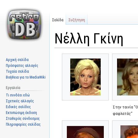
Σελίδα
Συζήτηση
Νέλλη Γκίνη
Μετάβαση
Πήδηση
Αρχική σελίδα
στην
στην
Πρόσφατες αλλαγές
πλοήγηση
αναζήτηση
Τυχαία σελίδα
Βοήθεια για το MediaWiki
Εργαλεία
Τι συνδέει εδώ
Σχετικές αλλαγές
Ειδικές σελίδες
Στην ταινία "
Εκτυπώσιμη έκδοση
φαφλατάς"
Σταθερός σύνδεσμος
Πληροφορίες σελίδας