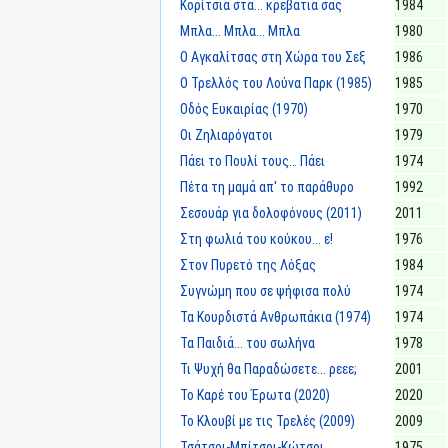
Κορίτσια στα... κρεβάτια σας
1984
Μπλα... Μπλα... Μπλα
1980
Ο Αγκαλίτσας στη Χώρα του Σεξ
1986
Ο Τρελλός του Λούνα Παρκ (1985)
1985
Οδός Ευκαιρίας (1970)
1970
Οι Ζηλιαρόγατοι
1979
Πάει το Πουλί τους… Πάει
1974
Πέτα τη μαμά απ' το παράθυρο
1992
Σεσουάρ για δολοφόνους (2011)
2011
Στη φωλιά του κούκου... ε!
1976
Στον Πυρετό της Λόξας
1984
Συγνώμη που σε ψήφισα πολύ
1974
Τα Κουρδιστά Ανθρωπάκια (1974)
1974
Τα Παιδιά... του σωλήνα
1978
Τι Ψυχή θα Παραδώσετε... ρεεε;
2001
Το Καρέ του Έρωτα (2020)
2020
Το Κλουβί με τις Τρελές (2009)
2009
Τσάτσοι-Μπίτσοι-Κώτσοι
1975