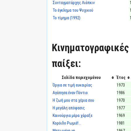
Συνταγματάρχης Λιάπκιν
Το έγκλημα του Ψυχικού
Το τίμημα (1992)
Κινηματογραφικές τ
παίξει:
Σελίδα περιεχομένου
Έτος
Όργια σε τιμή ευκαιρίας
1973
Αγάπησα έναν Πόντιο
1986
Η ζωή μου στα χέρια σου
1970
Η μεγάλη απόφασις
1977
Καινούργια μέρα χάραξε
1969
Κορόιδο Ρωμιέ!...
1981
Ματωμένη γη
1967