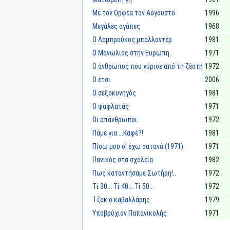
Με τον Ορφέα τον Αύγουστο
1996
Μεγάλες αγάπες
1968
Ο Λαμπρούκος μπαλλαντέρ
1981
Ο Μανωλιός στην Ευρώπη
1971
Ο άνθρωπος που γύρισε από τη ζέστη
1972
Ο έτσι
2006
Ο σεξοκυνηγός
1981
Ο φαφλατάς
1971
Οι απάνθρωποι
1972
Πάμε για ...Καφέ?!
1981
Πίσω μου σ' έχω σατανά (1971)
1971
Πανικός στα σχολεία
1982
Πως καταντήσαμε Σωτήρη!..
1972
Τί 30... Τί 40... Τί 50...
1972
Τζακ ο καβαλλάρης
1979
Υποβρύχιον Παπανικολής
1971