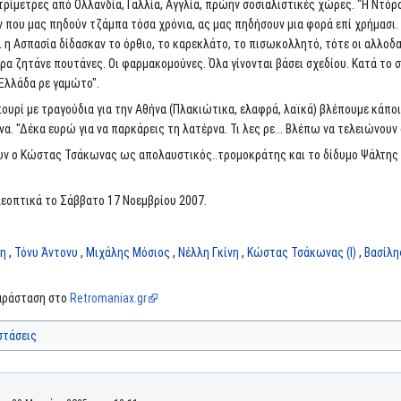
μετρες από Ολλανδία, Γαλλία, Αγγλία, πρώην σοσιαλιστικές χώρες. "Η Ντόρα κα
 που μας πηδούν τζάμπα τόσα χρόνια, ας μας πηδήσουν μια φορά επί χρήμασι. 
η Ασπασία δίδασκαν το όρθιο, το καρεκλάτο, το πισωκολλητό, τότε οι αλλοδαπ
 ζητάνε πουτάνες. Οι φαρμακομούνες. Όλα γίνονται βάσει σχεδίου. Κατά το σχέ
 Ελλάδα ρε γαμώτο".
πουρί με τραγούδια για την Αθήνα (Πλακιώτικα, ελαφρά, λαϊκά) βλέπουμε κάπο
. "Δέκα ευρώ για να παρκάρεις τη λατέρνα. Τι λες ρε... Βλέπω να τελειώνουν 
ν ο Κώστας Τσάκωνας ως απολαυστικός..τρομοκράτης και το δίδυμο Ψάλτης -
εοπτικά το Σάββατο 17 Νοεμβρίου 2007.
λη
,
Τόνυ Άντονυ
,
Μιχάλης Μόσιος
,
Νέλλη Γκίνη
,
Κώστας Τσάκωνας (I)
,
Βασίλη
παράσταση στο
Retromaniax.gr
στάσεις