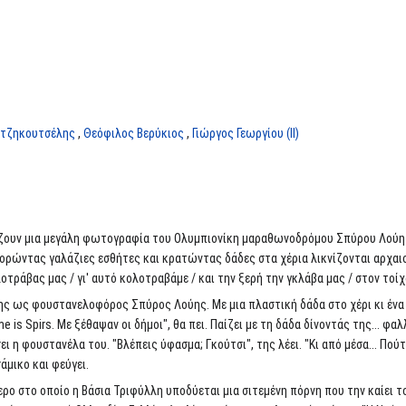
ατζηκουτσέλης
,
Θεόφιλος Βερύκιος
,
Γιώργος Γεωργίου (II)
ζουν μια μεγάλη φωτογραφία του Ολυμπιονίκη μαραθωνοδρόμου Σπύρου Λούη 
ρώντας γαλάζιες εσθήτες και κρατώντας δάδες στα χέρια λικνίζονται αρχαιο
οτράβας μας / γι' αυτό κολοτραβάμε / και την ξερή την γκλάβα μας / στον τοίχ
ς ως φουστανελοφόρος Σπύρος Λούης. Με μια πλαστική δάδα στο χέρι κι ένα μ
e is Spirs. Με ξέθαψαν οι δήμοι", θα πει. Παίζει με τη δάδα δίνοντάς της... φ
ι η φουστανέλα του. "Βλέπεις ύφασμα; Γκούτσι", της λέει. "Κι από μέσα... Πού
σάμικο και φεύγει.
ερο στο οποίο η Βάσια Τριφύλλη υποδύεται μια σιτεμένη πόρνη που την καίει τ