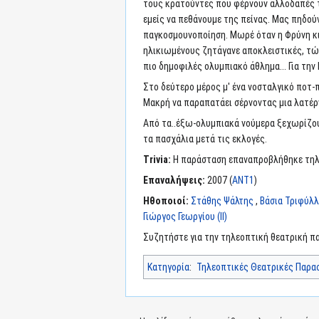
τους κρατούντες που φέρνουν αλλοδαπές τρί
εμείς να πεθάνουμε της πείνας. Μας πηδούν
παγκοσμουνοποίηση. Μωρέ όταν η Φρύνη κι 
ηλικιωμένους ζητάγανε αποκλειστικές, τώρα
πιο δημοφιλές ολυμπιακό άθλημα... Για την
Στο δεύτερο μέρος μ' ένα νοσταλγικό ποτ-
Μακρή να παραπατάει σέρνοντας μια λατέρνα
Από τα..έξω-ολυμπιακά νούμερα ξεχωρίζου
τα πασχάλια μετά τις εκλογές.
Trivia:
Η παράσταση επαναπροβλήθηκε τηλ
Επαναλήψεις:
2007 (
ΑΝΤ1
)
Ηθοποιοί:
Στάθης Ψάλτης
,
Βάσια Τριφύλ
Γιώργος Γεωργίου (II)
Συζητήστε για την τηλεοπτική θεατρική 
Κατηγορία
:
Τηλεοπτικές Θεατρικές Παρα