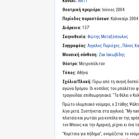
Κανάλι:
ΑΝΤ1
Θεατρική πρεμιέρα:
Ιούνιος 2004
Περίοδος παραστάσεων:
Καλοκαίρι 2004
Διάρκεια:
137'
Σκηνοθεσία:
Φώτης Μεταξόπουλος
Συγγραφέας:
Άγγελος Πυριόχος
,
Πάνος Χ
Μουσική σύνθεση:
Ζακ Ιακωβίδης
Θέατρο:
Μετροπόλιταν
Τόπος:
Αθήνα
Σχόλια/Πλοκή:
Γύρω από τη σκηνή δεσπό
αγώνα δρόμου. Οι κοπέλες του μπαλέτου φο
τραγουδάει επιθεωρησιακά: "Τα θέλει ο Κολ
Πρώτο ολυμπιακό νούμερο, ο Στάθης Ψάλτη
λίγο μετά. Συστήνεται στα αγγλικά: "My nam
πλατεία και ρωτάει μια κοπέλα αν της αρέσε
τον Μπους και την Αμερική, ρίχνει κι ένα τ
"Κορίτσια για πήδημα", ονομάζεται το νούμ