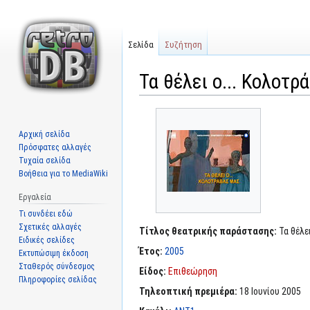
Σελίδα
Συζήτηση
Τα θέλει ο... Κολοτρ
Μετάβαση
Πήδηση
στην
στην
Αρχική σελίδα
πλοήγηση
αναζήτηση
Πρόσφατες αλλαγές
Τυχαία σελίδα
Βοήθεια για το MediaWiki
Εργαλεία
Τι συνδέει εδώ
Σχετικές αλλαγές
Τίτλος θεατρικής παράστασης:
Τα θέλει
Ειδικές σελίδες
Έτος:
2005
Εκτυπώσιμη έκδοση
Σταθερός σύνδεσμος
Είδος:
Επιθεώρηση
Πληροφορίες σελίδας
Τηλεοπτική πρεμιέρα:
18 Ιουνίου 2005