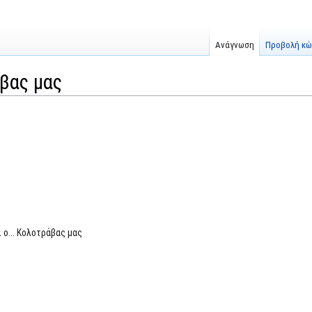
Ανάγνωση
Προβολή κώ
άβας μας
 ο... Κολοτράβας μας