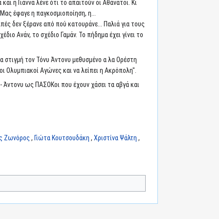
ι η Γιάννα λένε ότι το απαιτούν οι Αθάνατοι. Κι
Μας έφαγε η παγκοσμιοποίηση, η...
ές δεν ξέρανε από πού κατουράνε... Παλιά για τους
διο Ανάν, το σχέδιο Γαμάν. Το πήδημα έχει γίνει το
ια στιγμή τον Τόνυ Άντονυ μεθυσμένο α λα Ορέστη
οι Ολυμπιακοί Αγώνες και να λείπει η Ακρόπολη".
 Άντονυ ως ΠΑΣΟΚοι που έχουν χάσει τα αβγά και
ς Ζωνόρος
,
Γιώτα Κουτσουδάκη
,
Χριστίνα Ψάλτη
,