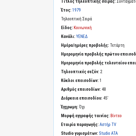
Τίτλος τηλεοπτικής σειράς:
Συνταγματά
Έτος:
1979
Τηλεοπτική Σειρά
Είδος:
Κοινωνική
Κανάλι:
ΥΕΝΕΔ
Ημέρα/ημέρες προβολής:
Τετάρτη
Ημερομηνία προβολής πρώτου επεισοδ
Ημερομηνία προβολής τελευταίου επε
Τηλεοπτικές σεζόν:
2
Κύκλοι επεισοδίων:
1
Αριθμός επεισοδίων:
48
Διάρκεια επεισοδίου:
45'
Έγχρωμη:
Όχι
Μορφή εγγραφής ταινίας:
Βίντεο
Εταιρία παραγωγής:
Αστήρ TV
Studio γυρισμάτων:
Studio ATA