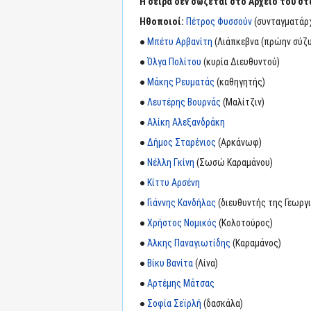
Η σειρά δεν σώζεται στο Αρχείο του στ
Ηθοποιοί:
Πέτρος Φυσσούν
(συνταγματάρχ
●
Μπέτυ Αρβανίτη
(Λιάπκεβνα (πρώην σύζυ
●
Όλγα Πολίτου
(κυρία Διευθυντού)
●
Μάκης Ρευματάς
(καθηγητής)
●
Λευτέρης Βουρνάς
(Μαλίτζιν)
●
Αλίκη Αλεξανδράκη
●
Δήμος Σταρένιος
(Αρκάνωφ)
●
Νέλλη Γκίνη
(Σωσώ Καραμάνου)
●
Κίττυ Αρσένη
●
Γιάννης Κανδήλας
(διευθυντής της Γεωργ
●
Χρήστος Νομικός
(Κολοτούρος)
●
Άλκης Παναγιωτίδης
(Καραμάνος)
●
Βίκυ Βανίτα
(Λίνα)
●
Αρτέμης Μάτσας
●
Σοφία Σεϊρλή
(δασκάλα)