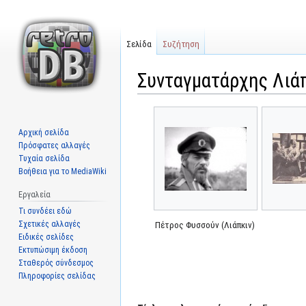
Σελίδα
Συζήτηση
Συνταγματάρχης Λιά
Μετάβαση
Πήδηση
στην
στην
Αρχική σελίδα
πλοήγηση
αναζήτηση
Πρόσφατες αλλαγές
Τυχαία σελίδα
Βοήθεια για το MediaWiki
Εργαλεία
Τι συνδέει εδώ
Σχετικές αλλαγές
Πέτρος Φυσσούν (Λιάπκιν)
Ειδικές σελίδες
Εκτυπώσιμη έκδοση
Σταθερός σύνδεσμος
Πληροφορίες σελίδας