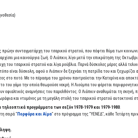
ηνοθεσία)
νός πρώην συνταγματάρχη του τσαρικού στρατού, που πέφτει θύμα των κοινω
 αρχίσει μια καινούργια ζωή. Ο Λιάπκιν, λίγο μετά την επικράτηση της Οκτωβρ
χη του τσαρικού στρατού και λίγα ρούβλια. Περνά δύσκολες μέρες αλλά τελικ
τόπο είναι δύσκολη, αφού ο Λιάπκιν δε ξεχνάει τη πατρίδα του και ξεχωρίζει 
ητες στο ποτό. Με το πέρασμα του χρόνου παντρεύεται την Κατερίνα και αποκτά
το του γάμο την οποία θεωρούσε νεκρή. Η Λιούμπα του φέρεται περιφρονητικά
υν εφιαλτικές αναμνήσεις του παρελθόντος. Ο Λιάπκιν αναθυμάται τη σκηνή, 
ωράφια και ντυμένος με τη μεγάλη στολή του τσαρικού στρατού αυτοκτονεί στο
 τηλεοπτικά προγράμματα των σεζόν 1978-1979 και 1979-1980
.
τη σειρά "
Πορφύρα και Αίμα
" στο πρόγραμμα της "ΥΕΝΕΔ", κάθε Τετάρτη πριν
άληψη.