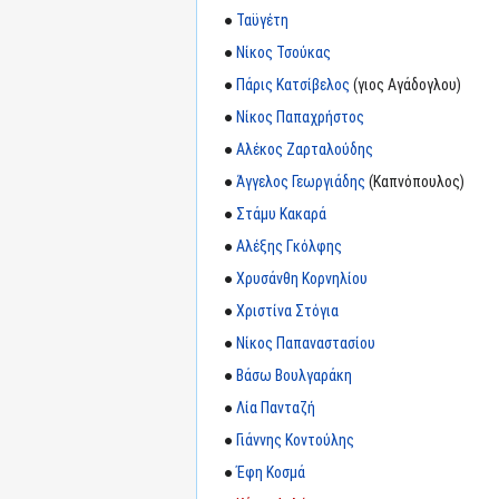
●
Ταϋγέτη
●
Νίκος Τσούκας
●
Πάρις Κατσίβελος
(γιος Αγάδογλου)
●
Νίκος Παπαχρήστος
●
Αλέκος Ζαρταλούδης
●
Άγγελος Γεωργιάδης
(Καπνόπουλος)
●
Στάμυ Κακαρά
●
Αλέξης Γκόλφης
●
Χρυσάνθη Κορνηλίου
●
Χριστίνα Στόγια
●
Νίκος Παπαναστασίου
●
Βάσω Βουλγαράκη
●
Λία Πανταζή
●
Γιάννης Κοντούλης
●
Έφη Κοσμά