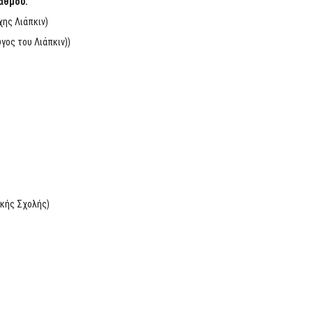
αθμού.
ης Λιάπκιν)
γος του Λιάπκιν))
ικής Σχολής)