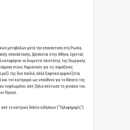
νικών μεταβολών μετά την επανάσταση στη Ρωσία,
ιανής επανάστασης, βρίσκεται στην Αθήνα, έχοντας
ά καταφέρνει να διοριστεί επιστάτης της Γεωργικής
ανάμεσα στους Λαρισινούς για τις παράξενες
 μαζί της δυο παιδιά, αλλά ξαφνικά εμφανίζεται
 και τον κατηγορεί ως υπεύθυνο για το θάνατο της
που τυφλωμένος από ζήλια σκότωσε τη γυναίκα του.
ν Πηνειό...
 από το κεντρικό δελτίο ειδήσεων ("Τηλεφημερίς")