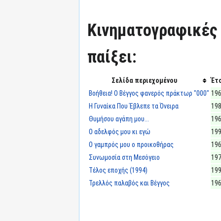
Κινηματογραφικές τ
παίξει:
Σελίδα περιεχομένου
Έτ
Βοήθεια! Ο Βέγγος φανερός πράκτωρ "000"
19
Η Γυναίκα Που Έβλεπε τα Όνειρα
19
Θυμήσου αγάπη μου...
19
Ο αδελφός μου κι εγώ
19
Ο γαμπρός μου ο προικοθήρας
19
Συνωμοσία στη Μεσόγειο
19
Τέλος εποχής (1994)
19
Τρελλός παλαβός και Βέγγος
19