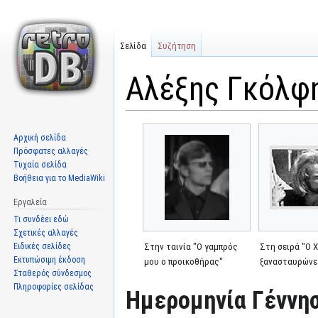
Σελίδα
Συζήτηση
Αλέξης Γκόλφ
Μετάβαση
Πήδηση
Αρχική σελίδα
στην
στην
Πρόσφατες αλλαγές
πλοήγηση
αναζήτηση
Τυχαία σελίδα
Βοήθεια για το MediaWiki
Εργαλεία
Τι συνδέει εδώ
Σχετικές αλλαγές
Ειδικές σελίδες
Στην ταινία "Ο γαμπρός
Στη σειρά "Ο 
Εκτυπώσιμη έκδοση
μου ο προικοθήρας"
ξανασταυρώνε
Σταθερός σύνδεσμος
Πληροφορίες σελίδας
Ημερομηνία Γέννησ