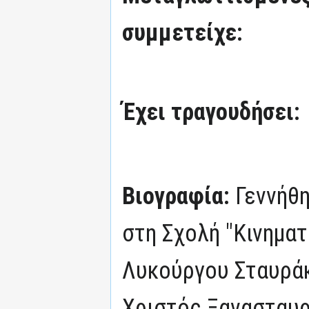
συμμετείχε:
Έχει τραγουδήσει:
Βιογραφία:
Γεννήθ
στη Σχολή "Κινημα
Λυκούργου Σταυράκ
Χριστός Ξανασταυρώ