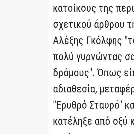
κατοίκους της περι
σχετικού άρθρου τη
Αλέξης Γκόλφης "τ
πολύ γυρνώντας σα
δρόμους". Όπως είπ
αδιαθεσία, μεταφέ
"Ερυθρό Σταυρό" κ
κατέληξε από οξύ κ