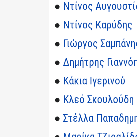
●
Ντίνος Αυγουστί
●
Ντίνος Καρύδης
●
Γιώργος Σαμπάνη
●
Δημήτρης Γιαννό
●
Κάκια Ιγερινού
●
Κλεό Σκουλούδη
●
Στέλλα Παπαδημ
●
Μαρίκα Τζιραλίδ