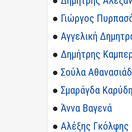
●
Δημήτρης Αλεξα
●
Γιώργος Πυρπασ
●
Αγγελική Δημητρ
●
Δημήτρης Καμπε
●
Σούλα Αθανασιά
●
Σμαράγδα Καρύδ
●
Άννα Βαγενά
●
Αλέξης Γκόλφης