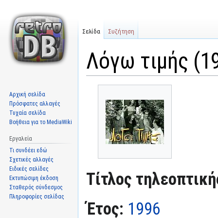
Σελίδα
Συζήτηση
Λόγω τιμής (1
Μετάβαση
Πήδηση
Αρχική σελίδα
στην
στην
Πρόσφατες αλλαγές
πλοήγηση
αναζήτηση
Τυχαία σελίδα
Βοήθεια για το MediaWiki
Εργαλεία
Τι συνδέει εδώ
Σχετικές αλλαγές
Ειδικές σελίδες
Τίτλος τηλεοπτική
Εκτυπώσιμη έκδοση
Σταθερός σύνδεσμος
Πληροφορίες σελίδας
Έτος:
1996