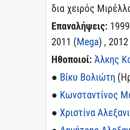
δια χειρός Μιρέλλ
Επαναλήψεις:
1999
2011 (
Mega
) , 2012
Ηθοποιοί:
Άλκης Κ
●
Βίκυ Βολιώτη
(Η
●
Κωνσταντίνος Μ
●
Χριστίνα Αλεξαν