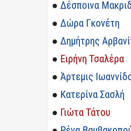
●
Δέσποινα Μακρι
●
Δώρα Γκονέτη
●
Δημήτρης Αρβανίτ
●
Ειρήνη Τσαλέρα
●
Άρτεμις Ιωαννίδ
●
Κατερίνα Σασλή
●
Γιώτα Τάτου
●
Ρένα Βαμβακοπο