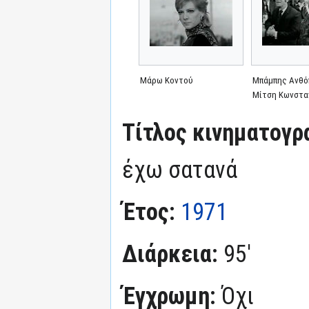
Μάρω Κοντού
Μπάμπης Ανθό
Μίτση Κωνστα
Τίτλος κινηματογρ
έχω σατανά
Έτος:
1971
Διάρκεια:
95'
Έγχρωμη:
Όχι