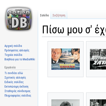
Σελίδα
Συζήτηση
Πίσω μου σ' έχ
Μετάβαση
Πήδηση
Αρχική σελίδα
στην
στην
Πρόσφατες αλλαγές
πλοήγηση
αναζήτηση
Τυχαία σελίδα
Βοήθεια για το MediaWiki
Εργαλεία
Τι συνδέει εδώ
Σχετικές αλλαγές
Ειδικές σελίδες
Εκτυπώσιμη έκδοση
Σταθερός σύνδεσμος
Πληροφορίες σελίδας