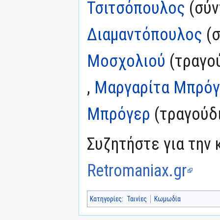
Τσιτσόπουλος
(σύν
Διαμαντόπουλος
(σ
Μοσχολιού
(τραγού
,
Μαργαρίτα Μπρόγ
Μπρόγερ
(τραγούδ
Συζητήστε για την 
Retromaniax.gr
Κατηγορίες
:
Ταινίες
Κωμωδία