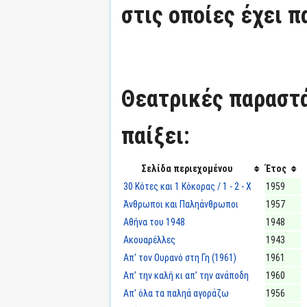
στις οποίες έχει π
Θεατρικές παραστά
παίξει:
Σελίδα περιεχομένου
Έτος
30 Κότες και 1 Κόκορας / 1 - 2 - Χ
1959
Άνθρωποι και Παληάνθρωποι
1957
Αθήνα του 1948
1948
Ακουαρέλλες
1943
Απ' τον Ουρανό στη Γη (1961)
1961
Απ’ την καλή κι απ’ την ανάποδη
1960
Απ’ όλα τα παληά αγοράζω
1956