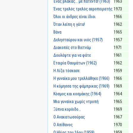
Ένας βλάκας... με πατέντα! (1963)
1963
Ένας τρελός τρελός αεροπειρατής
1973
Όλοι οι άνδρες είναι ίδιοι
1966
Όταν λείπη η γάτα!
1962
Βάνα
1965
Δελησταύρου και υιός (1957)
1957
Διακοπές στο Βιετνάμ
1971
Δουλέψτε για να φάτε
1961
Εταιρία Θαυμάτων (1962)
1962
Η Λίζα τόσκασε
1959
Η γυναίκα μου τρελλάθηκε (1966)
1966
Η κόμησσα της φάμπρικας (1969)
1969
Κόσμος και κοσμάκης (1964)
1964
Μια γυναίκα χωρίς ντροπή
1965
Ξύπνα κορόιδο...
1969
Ο Ανακατωσούρας
1967
Ο Απίθανος
1970
Ο Ηλίας του 16ου (1959)
1959