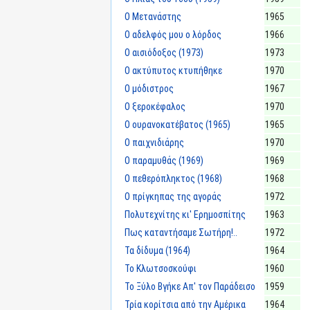
Ο Μετανάστης
1965
Ο αδελφός μου ο λόρδος
1966
Ο αισιόδοξος (1973)
1973
Ο ακτύπυτος κτυπήθηκε
1970
Ο μόδιστρος
1967
Ο ξεροκέφαλος
1970
Ο ουρανοκατέβατος (1965)
1965
Ο παιχνιδιάρης
1970
Ο παραμυθάς (1969)
1969
Ο πεθερόπληκτος (1968)
1968
Ο πρίγκηπας της αγοράς
1972
Πολυτεχνίτης κι' Ερημοσπίτης
1963
Πως καταντήσαμε Σωτήρη!..
1972
Τα δίδυμα (1964)
1964
Το Κλωτσοσκούφι
1960
Το Ξύλο Βγήκε Απ' τον Παράδεισο
1959
Τρία κορίτσια από την Αμέρικα
1964