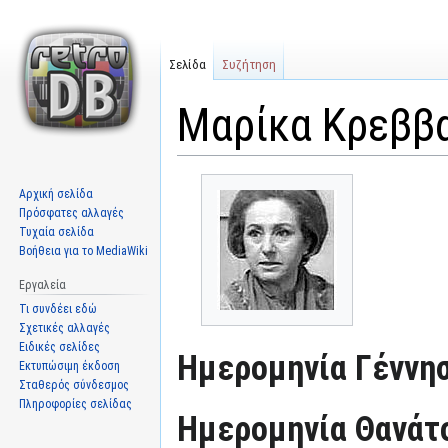
Σελίδα
Συζήτηση
Μαρίκα Κρεββ
Μετάβαση
Πήδηση
Αρχική σελίδα
στην
στην
Πρόσφατες αλλαγές
πλοήγηση
αναζήτηση
Τυχαία σελίδα
Βοήθεια για το MediaWiki
Εργαλεία
Τι συνδέει εδώ
Σχετικές αλλαγές
Ειδικές σελίδες
Ημερομηνία Γέννησ
Εκτυπώσιμη έκδοση
Σταθερός σύνδεσμος
Πληροφορίες σελίδας
Ημερομηνία Θανάτ