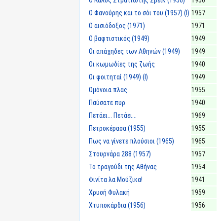
Ο Φανούρης και το σόι του (1957) (I)
1957
Ο αισιόδοξος (1971)
1971
Ο βαφτιστικός (1949)
1949
Οι απάχηδες των Αθηνών (1949)
1949
Οι κωμωδίες της ζωής
1940
Οι φοιτηταί (1949) (I)
1949
Ομόνοια πλας
1955
Παύσατε πυρ
1940
Πετάει... Πετάει...
1969
Πετροκέρασα (1955)
1955
Πως να γίνετε πλούσιοι (1965)
1965
Στουρνάρα 288 (1957)
1957
Το τραγούδι της Αθήνας
1954
Φινίτα λα Μούζικα!
1941
Χρυσή Φυλακή
1959
Χτυποκάρδια (1956)
1956