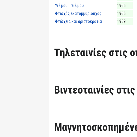
Υιέ μου... Υιέ μου...
1965
Φτωχός εκατομμυριούχος
1965
Φτώχεια και αριστοκρατία
1959
Τηλεταινίες στις ο
Βιντεοταινίες στις
Μαγνητοσκοπημένε