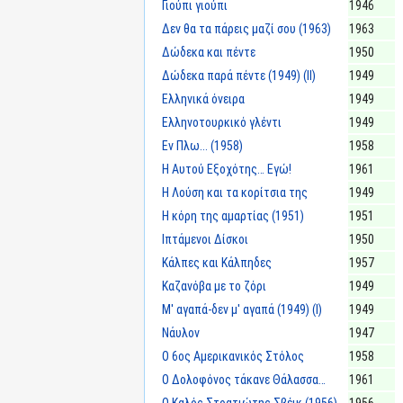
Γιούπι γιούπι
1946
Δεν θα τα πάρεις μαζί σου (1963)
1963
Δώδεκα και πέντε
1950
Δώδεκα παρά πέντε (1949) (II)
1949
Ελληνικά όνειρα
1949
Ελληνοτουρκικό γλέντι
1949
Εν Πλω... (1958)
1958
Η Αυτού Εξοχότης… Εγώ!
1961
Η Λούση και τα κορίτσια της
1949
Η κόρη της αμαρτίας (1951)
1951
Ιπτάμενοι Δίσκοι
1950
Κάλπες και Κάλπηδες
1957
Καζανόβα με το ζόρι
1949
Μ' αγαπά-δεν μ' αγαπά (1949) (I)
1949
Νάυλον
1947
Ο 6ος Αμερικανικός Στόλος
1958
Ο Δολοφόνος τάκανε Θάλασσα…
1961
Ο Καλός Στρατιώτης Σβέικ (1956)
1956