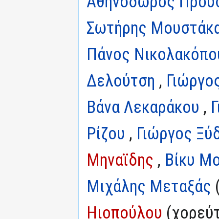
Αθηνόδωρος Πρού
Σωτήρης Μουστάκ
Πάνος Νικολακόπο
Δελούτση
,
Γιώργο
Βάνα Λεκαράκου
,
Γ
Ρίζου
,
Γιώργος Ξύ
Μηναϊδης
,
Βίκυ Μ
Μιχάλης Μεταξάς
(
Ηιοπούλου
(χορεύτ