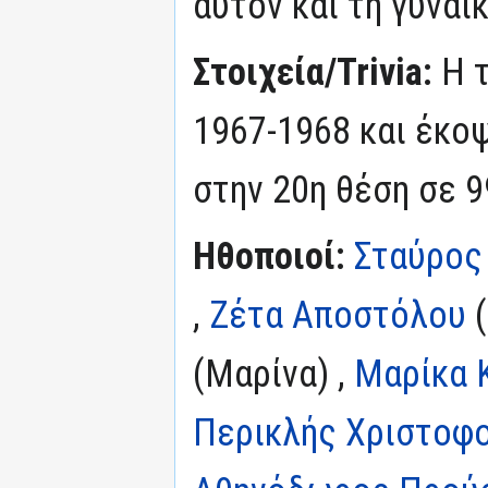
αυτόν και τη γυναί
Στοιχεία/Trivia:
Η 
1967-1968 και έκοψ
στην 20η θέση σε 9
Ηθοποιοί:
Σταύρος
,
Ζέτα Αποστόλου
(
(Μαρίνα) ,
Μαρίκα 
Περικλής Χριστοφ