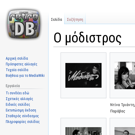
Σελίδα
Συζήτηση
Ο μόδιστρος
Μετάβαση
Πήδηση
Αρχική σελίδα
στην
στην
Πρόσφατες αλλαγές
πλοήγηση
αναζήτηση
Τυχαία σελίδα
Βοήθεια για το MediaWiki
Εργαλεία
Τι συνδέει εδώ
Σχετικές αλλαγές
Ειδικές σελίδες
Ντίνα Τριάντη
Εκτυπώσιμη έκδοση
Παράβας
Σταθερός σύνδεσμος
Πληροφορίες σελίδας