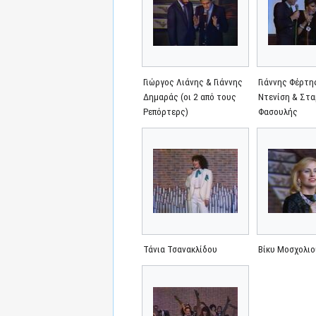
Γιώργος Λιάνης & Γιάννης
Γιάννης Φέρτη
Δημαράς (οι 2 από τους
Ντενίση & Στ
Ρεπόρτερς)
Φασουλής
Τάνια Τσανακλίδου
Βίκυ Μοσχολι