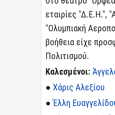
στο θέατρο "Ορφέας
εταιρίες "Δ.Ε.Η.", 
"Ολυμπιακή Αεροπο
βοήθεια είχε προσ
Πολιτισμού.
Καλεσμένοι:
Άγγελ
●
Χάρις Αλεξίου
●
Έλλη Ευαγγελίδο