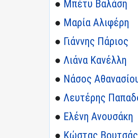
●
Μπέτυ Βαλάση
●
Μαρία Αλιφέρη
●
Γιάννης Πάριος
●
Λιάνα Κανέλλη
●
Νάσος Αθανασίο
●
Λευτέρης Παπαδό
●
Ελένη Ανουσάκη
●
Κώστας Βουτσάς