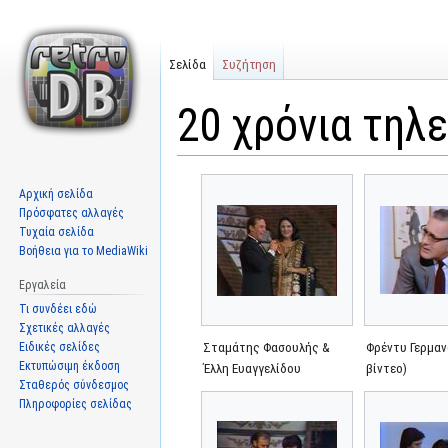
Σελίδα
Συζήτηση
20 χρόνια τηλ
Μετάβαση
Πήδηση
Αρχική σελίδα
στην
στην
Πρόσφατες αλλαγές
πλοήγηση
αναζήτηση
Τυχαία σελίδα
Βοήθεια για το MediaWiki
Εργαλεία
Τι συνδέει εδώ
Σχετικές αλλαγές
Ειδικές σελίδες
Σταμάτης Φασουλής &
Φρέντυ Γερμαν
Εκτυπώσιμη έκδοση
Έλλη Ευαγγελίδου
βίντεο)
Σταθερός σύνδεσμος
Πληροφορίες σελίδας