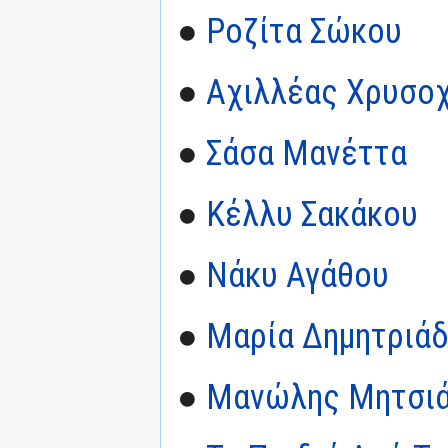
●
Ροζίτα Σώκου
●
Αχιλλέας Χρυσο
●
Σάσα Μανέττα
●
Κέλλυ Σακάκου
●
Νάκυ Αγάθου
●
Μαρία Δημητριά
●
Μανώλης Μητσι