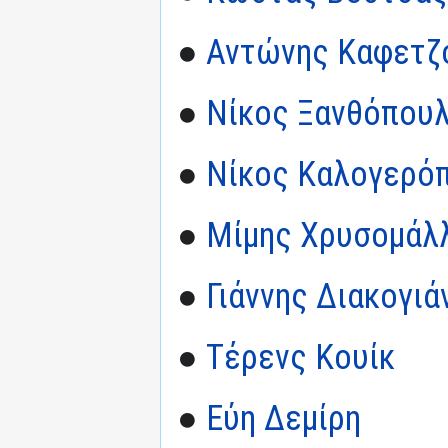
●
Αντώνης Καφετζ
●
Νίκος Ξανθόπου
●
Νίκος Καλογερό
●
Μίμης Χρυσομάλ
●
Γιάννης Διακογιά
●
Τέρενς Κουίκ
●
Εύη Δεμίρη