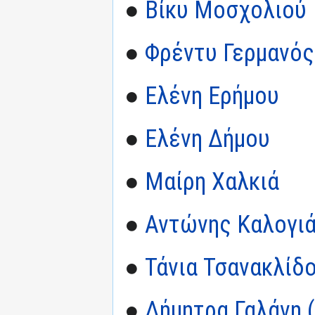
●
Βίκυ Μοσχολιού
●
Φρέντυ Γερμανός
●
Ελένη Ερήμου
●
Ελένη Δήμου
●
Μαίρη Χαλκιά
●
Αντώνης Καλογι
●
Τάνια Τσανακλίδ
●
Δήμητρα Γαλάνη (