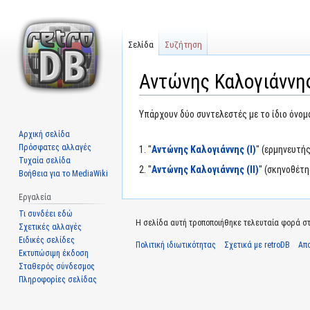
Σελίδα
Συζήτηση
Αντώνης Καλογιάννη
Μετάβαση
Πήδηση
Υπάρχουν δύο συντελεστές με το ίδιο όνομ
στην
στην
Αρχική σελίδα
πλοήγηση
αναζήτηση
Πρόσφατες αλλαγές
1. "
Αντώνης Καλογιάννης (I)
" (ερμηνευτής
Τυχαία σελίδα
2. "
Αντώνης Καλογιάννης (II)
" (σκηνοθέτ
Βοήθεια για το MediaWiki
Εργαλεία
Τι συνδέει εδώ
Η σελίδα αυτή τροποποιήθηκε τελευταία φορά στι
Σχετικές αλλαγές
Ειδικές σελίδες
Πολιτική ιδιωτικότητας
Σχετικά με retroDB
Απ
Εκτυπώσιμη έκδοση
Σταθερός σύνδεσμος
Πληροφορίες σελίδας