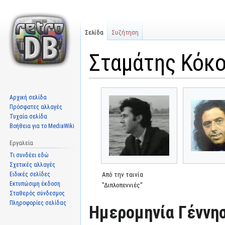
Σελίδα
Συζήτηση
Σταμάτης Κόκ
Μετάβαση
Πήδηση
Αρχική σελίδα
στην
στην
Πρόσφατες αλλαγές
πλοήγηση
αναζήτηση
Τυχαία σελίδα
Βοήθεια για το MediaWiki
Εργαλεία
Τι συνδέει εδώ
Σχετικές αλλαγές
Ειδικές σελίδες
Από την ταινία
Εκτυπώσιμη έκδοση
"Διπλοπεννιές"
Σταθερός σύνδεσμος
Πληροφορίες σελίδας
Ημερομηνία Γέννησ