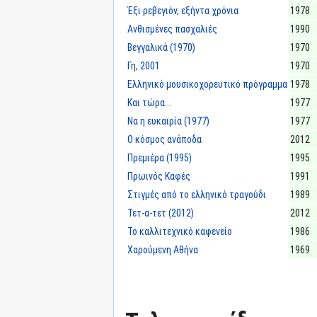
Έξι ρεβεγιόν, εξήντα χρόνια
1978
Ανθισμένες πασχαλιές
1990
Βεγγαλικά (1970)
1970
Γη, 2001
1970
Ελληνικό μουσικοχορευτικό πρόγραμμα
1978
Και τώρα...
1977
Να η ευκαιρία (1977)
1977
Ο κόσμος ανάποδα
2012
Πρεμιέρα (1995)
1995
Πρωινός Καφές
1991
Στιγμές από το ελληνικό τραγούδι
1989
Τετ-α-τετ (2012)
2012
Το καλλιτεχνικό καφενείο
1986
Χαρούμενη Αθήνα
1969