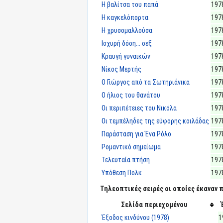
Η βαλίτσα του παπά
197
Η καγκελόπορτα
197
Η χρυσομαλλούσα
197
Ισχυρή δόση... σεξ
197
Κραυγή γυναικών
197
Νίκος Μερτής
197
Ο Γιώργος από τα Σωτηριάνικα
197
Ο ήλιος του θανάτου
197
Οι περιπέτειες του Νικόλα
197
Οι τεμπέληδες της εύφορης κοιλάδας
197
Παράσταση για Ένα Ρόλο
197
Ρομαντικό σημείωμα
197
Τελευταία πτήση
197
Υπόθεση Πολκ
197
Τηλεοπτικές σειρές οι οποίες έκαναν π
Σελίδα περιεχομένου
Έξοδος κινδύνου (1978)
1