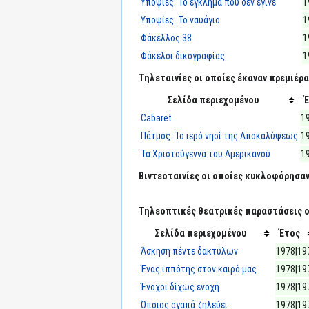
Υποψίες: Το έγκλημα που δεν έγινε
1
Υποψίες: Το ναυάγιο
1
Φάκελλος 38
1
Φάκελοι δικογραφίας
1
Τηλεταινίες οι οποίες έκαναν πρεμιέρα
Σελίδα περιεχομένου
Έ
Cabaret
1
Πάτμος: Το ιερό νησί της Αποκαλύψεως
1
Τα Χριστούγεννα του Αμερικανού
1
Βιντεοταινίες οι οποίες κυκλοφόρησαν
Τηλεοπτικές θεατρικές παραστάσεις οι
Σελίδα περιεχομένου
Έτος
Άσκηση πέντε δακτύλων
1978|19
Ένας ιππότης στον καιρό μας
1978|19
Ένοχοι δίχως ενοχή
1978|19
Όποιος αγαπά ζηλεύει
1978|19