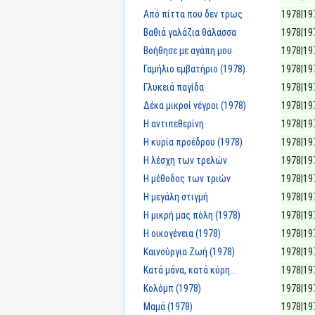
Από πίττα που δεν τρως
1978|19
Βαθιά γαλάζια θάλασσα
1978|19
Βοήθησε με αγάπη μου
1978|19
Γαμήλιο εμβατήριο (1978)
1978|19
Γλυκειά παγίδα
1978|19
Δέκα μικροί νέγροι (1978)
1978|19
Η αντιπεθερίνη
1978|19
Η κυρία προέδρου (1978)
1978|19
Η λέσχη των τρελών
1978|19
Η μέθοδος των τριών
1978|19
Η μεγάλη στιγμή
1978|19
Η μικρή μας πόλη (1978)
1978|19
Η οικογένεια (1978)
1978|19
Καινούργια Ζωή (1978)
1978|19
Κατά μάνα, κατά κύρη...
1978|19
Κολόμπ (1978)
1978|19
Μαμά (1978)
1978|19