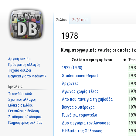
Σελίδα
Συζήτηση
1978
Μετάβαση
Πήδηση
Κινηματογραφικές ταινίες οι οποίες έκ
στην
στην
Αρχική σελίδα
Σελίδα περιεχομένου
Έτο
πλοήγηση
αναζήτηση
Πρόσφατες αλλαγές
1922 (1978)
197
Τυχαία σελίδα
Studentinnen-Report
197
Βοήθεια για το MediaWiki
Άρχοντες
197
Εργαλεία
Αγώνας χωρίς τέλος
197
Τι συνδέει εδώ
Από που πάνε για τη χαβούζα
197
Σχετικές αλλαγές
Ειδικές σελίδες
Βέγγος ο υπέροχος
197
Εκτυπώσιμη έκδοση
Γυμνό φωτομοντέλο
197
Σταθερός σύνδεσμος
Πληροφορίες σελίδας
Δυο φεγγάρια τον Αύγουστο
197
Η Ηλικία της Θάλασσας
197