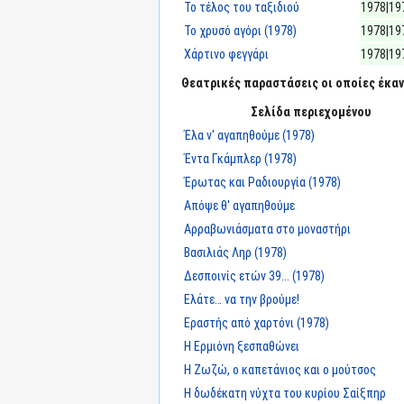
Το τέλος του ταξιδιού
1978|19
Το χρυσό αγόρι (1978)
1978|19
Χάρτινο φεγγάρι
1978|19
Θεατρικές παραστάσεις οι οποίες έκαν
Σελίδα περιεχομένου
Έλα ν' αγαπηθούμε (1978)
Έντα Γκάμπλερ (1978)
Έρωτας και Ραδιουργία (1978)
Απόψε θ' αγαπηθούμε
Αρραβωνιάσματα στο μοναστήρι
Βασιλιάς Ληρ (1978)
Δεσποινίς ετών 39... (1978)
Ελάτε… να την βρούμε!
Εραστής από χαρτόνι (1978)
Η Ερμιόνη ξεσπαθώνει
Η Ζωζώ, ο καπετάνιος και ο μούτσος
Η δωδέκατη νύχτα του κυρίου Σαίξπηρ