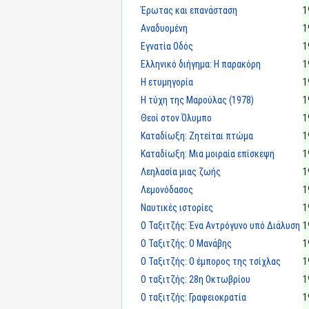
Έρωτας και επανάσταση
1
Αναδυομένη
1
Εγνατία Οδός
1
Ελληνικό διήγημα: Η παρακόρη
1
Η ετυμηγορία
1
Η τύχη της Μαρούλας (1978)
1
Θεοί στον Όλυμπο
1
Καταδίωξη: Ζητείται πτώμα
1
Καταδίωξη: Μια μοιραία επίσκεψη
1
Λεηλασία μιας ζωής
1
Λεμονόδασος
1
Ναυτικές ιστορίες
1
Ο Ταξιτζής: Ένα Αντρόγυνο υπό Διάλυση
1
Ο Ταξιτζής: Ο Μανάβης
1
Ο Ταξιτζής: Ο έμπορος της τσίχλας
1
Ο ταξιτζής: 28η Οκτωβρίου
1
Ο ταξιτζής: Γραφειοκρατία
1