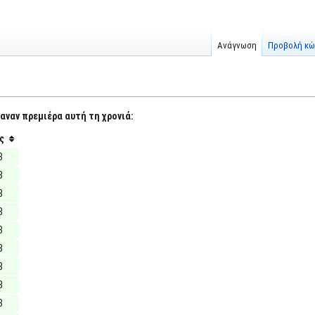
Ανάγνωση
Προβολή κώ
αναν πρεμιέρα αυτή τη χρονιά:
ς
8
8
8
8
8
8
8
8
8