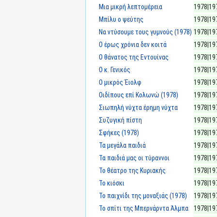
Μια μικρή λεπτομέρεια
1978|19
Μπίλυ ο ψεύτης
1978|19
Να ντύσουμε τους γυμνούς (1978)
1978|19
Ο έρως χρόνια δεν κοιτά
1978|19
Ο θάνατος της Εντουίνας
1978|19
Ο κ. Γενικός
1978|19
Ο μικρός Έιολφ
1978|19
Οιδίπους επί Κολωνώ (1978)
1978|19
Σιωπηλή νύχτα έρημη νύχτα
1978|19
Συζυγική πίστη
1978|19
Σφήκες (1978)
1978|19
Τα μεγάλα παιδιά
1978|19
Τα παιδιά μας οι τύραννοι
1978|19
Το θέατρο της Κυριακής
1978|19
Το κιόσκι
1978|19
Το παιχνίδι της μοναξιάς (1978)
1978|19
Το σπίτι της Μπερνάρντα Άλμπα
1978|19