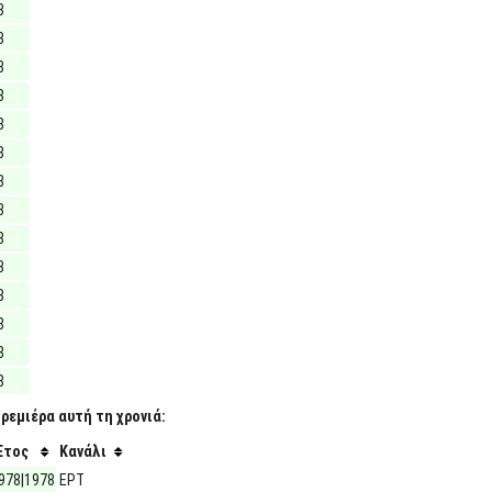
8
8
8
8
8
8
8
8
8
8
8
8
8
8
ρεμιέρα αυτή τη χρονιά:
Έτος
Κανάλι
978|1978
ΕΡΤ