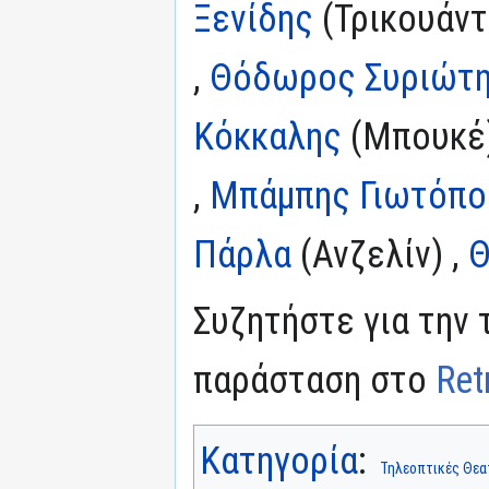
Ξενίδης
(Τρικουάντ
,
Θόδωρος Συριώτ
Κόκκαλης
(Μπουκέ)
,
Μπάμπης Γιωτόπο
Πάρλα
(Ανζελίν) ,
Θ
Συζητήστε για την 
παράσταση στο
Ret
Κατηγορία
:
Τηλεοπτικές Θεα