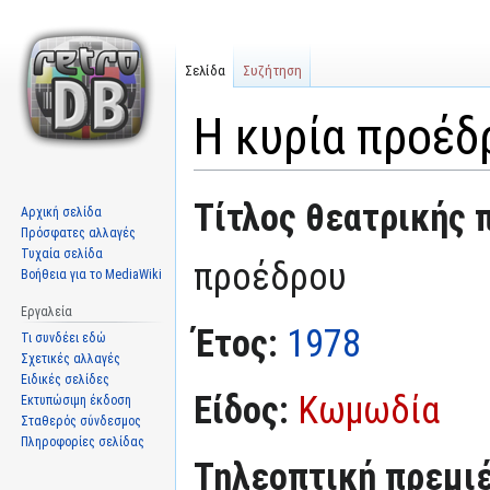
Σελίδα
Συζήτηση
Η κυρία προέδ
Μετάβαση
Πήδηση
Τίτλος θεατρικής 
Αρχική σελίδα
στην
στην
Πρόσφατες αλλαγές
πλοήγηση
αναζήτηση
Τυχαία σελίδα
προέδρου
Βοήθεια για το MediaWiki
Εργαλεία
Έτος:
1978
Τι συνδέει εδώ
Σχετικές αλλαγές
Ειδικές σελίδες
Είδος:
Κωμωδία
Εκτυπώσιμη έκδοση
Σταθερός σύνδεσμος
Πληροφορίες σελίδας
Τηλεοπτική πρεμι