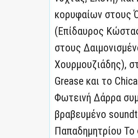
κορυφαίων στους Ό
(Επίδαυρος Κώστας 
στους Δαιμονισμένο
Χουρμουζιάδης), σ
Grease και το Chic
Φωτεινή Δάρρα συ
βραβευμένο soundt
Παπαδημητρίου Το 