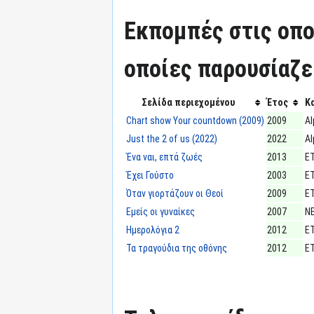
Εκπομπές στις οπο
οποίες παρουσίαζε
Σελίδα περιεχομένου
Έτος
Κ
Chart show Your countdown (2009)
2009
Al
Just the 2 of us (2022)
2022
Al
Ένα ναι, επτά ζωές
2013
Ε
Έχει Γούστο
2003
Ε
Όταν γιορτάζουν οι Θεοί
2009
Ε
Εμείς οι γυναίκες
2007
Ν
Ημερολόγια 2
2012
Ε
Τα τραγούδια της οθόνης
2012
Ε