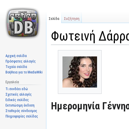
Σελίδα
Συζήτηση
Φωτεινή Δάρρ
Μετάβαση
Πήδηση
Αρχική σελίδα
στην
στην
Πρόσφατες αλλαγές
πλοήγηση
αναζήτηση
Τυχαία σελίδα
Βοήθεια για το MediaWiki
Εργαλεία
Τι συνδέει εδώ
Σχετικές αλλαγές
Ειδικές σελίδες
Ημερομηνία Γέννησ
Εκτυπώσιμη έκδοση
Σταθερός σύνδεσμος
Πληροφορίες σελίδας