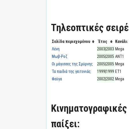
Τηλεοπτικές σειρές
Σελίδα περιεχομένου
Έτος
Κανάλι
Λένη
2003|2003
Mega
Μωβ-Ροζ
2005|2005
ΑΝΤ1
Οι μάγισσες της Σμύρνης
2005|2005
Mega
Τα παιδιά της γειτονιάς
1999|1999
ΕΤ1
Φεύγα
2002|2002
Mega
Κινηματογραφικές τ
παίξει: