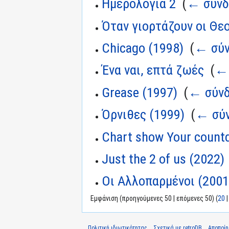
Ημερολόγια 2
‎
(
← σύνδ
Όταν γιορτάζουν οι Θε
Chicago (1998)
‎
(
← σύν
Ένα ναι, επτά ζωές
‎
(
← 
Grease (1997)
‎
(
← σύνδ
Όρνιθες (1999)
‎
(
← σύν
Chart show Your count
Just the 2 of us (2022)
Οι Αλλοπαρμένοι (2001
Εμφάνιση (προηγούμενες 50 | επόμενες 50) (
20
Πολιτική ιδιωτικότητας
Σχετικά με retroDB
Αποποί