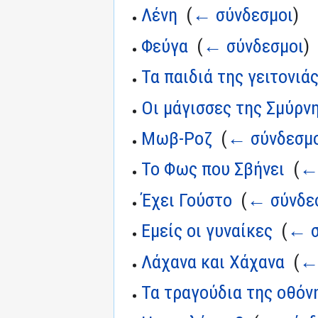
Λένη
‎
(
← σύνδεσμοι
)
Φεύγα
‎
(
← σύνδεσμοι
)
Τα παιδιά της γειτονιά
Οι μάγισσες της Σμύρν
Μωβ-Ροζ
‎
(
← σύνδεσμ
Το Φως που Σβήνει
‎
(
←
Έχει Γούστο
‎
(
← σύνδε
Εμείς οι γυναίκες
‎
(
← σ
Λάχανα και Χάχανα
‎
(
←
Τα τραγούδια της οθόν