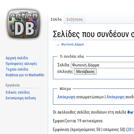
Σελίδα
Συζήτηση
Σελίδες που συνδέουν 
←
Φωτεινή Δάρρα
Μετάβαση
Πήδηση
Τι συνδέει εδώ
Αρχική σελίδα
στην
στην
Πρόσφατες αλλαγές
Σελίδα:
πλοήγηση
αναζήτηση
Τυχαία σελίδα
επιλογής
Βοήθεια για το MediaWiki
Εργαλεία
Φίλτρα
Ειδικές σελίδες
Απόκρυψη
ενσωματώσεων |
Απόκρυψη
συνδ
Εκτυπώσιμη έκδοση
Οι ακόλουθες σελίδες συνδέουν στη σελίδα
Φωτ
Εμφανίζονται 19 αντικείμενα.
Εμφάνιση (προηγούμενες 50 | επόμενες 50) (
20