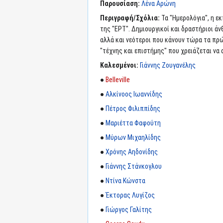
Παρουσίαση:
Λένα Αρώνη
Περιγραφή/Σχόλια:
Τα "Ημερολόγια", η ε
της "ΕΡΤ". Δημιουργικοί και δραστήριοι 
αλλά και νεότεροι που κάνουν τώρα τα πρώ
"τέχνης και επιστήμης" που χρειάζεται να
Καλεσμένοι:
Γιάννης Ζουγανέλης
●
Belleville
●
Αλκίνοος Ιωαννίδης
●
Πέτρος Φιλιππίδης
●
Μαριέττα Φαφούτη
●
Μύρων Μιχαηλίδης
●
Χρόνης Αηδονίδης
●
Γιάννης Στάνκογλου
●
Ντίνα Κώνστα
●
Έκτορας Λυγίζος
●
Γιώργος Γαλίτης