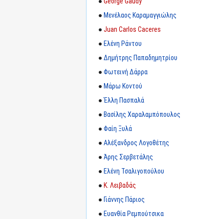
●
George Gaudy
●
Μενέλαος Καραμαγγιώλης
●
Juan Carlos Caceres
●
Ελένη Ράντου
●
Δημήτρης Παπαδημητρίου
●
Φωτεινή Δάρρα
●
Μάρω Κοντού
●
Έλλη Πασπαλά
●
Βασίλης Χαραλαμπόπουλος
●
Φαίη Ξυλά
●
Αλέξανδρος Λογοθέτης
●
Άρης Σερβετάλης
●
Ελένη Τσαλιγοπούλου
●
Κ. Λειβαδάς
●
Γιάννης Πάριος
●
Ευανθία Ρεμπούτσικα