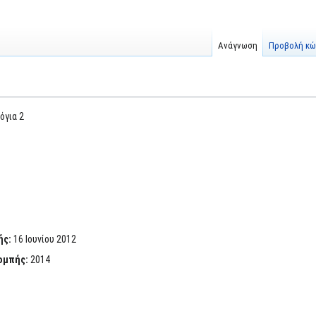
Ανάγνωση
Προβολή κώ
όγια 2
ής:
16 Ιουνίου 2012
ομπής:
2014