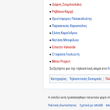
●
Δάφνη Ζουμπουλάκη
●
Ρεβέκκα Καμχή
●
Χριστόφορος Παπακαλιάτης
●
Παρασκευάς Καρασούλος
●
Ελένη Καραΐνδρου
●
Νατάσα Μποφίλιου
●
Ernesto Valverde
●
Στεφανία Γουλιώτη
●
Minor Project
Συζητήστε για την τηλεοπτική σειρά στο
R
Κατηγορίες
:
Τηλεοπτικές Εκπομπές
Πο
Η σελίδα αυτή τροποποιήθηκε τελευταία φορά στις
Πολιτική ιδιωτικότητας
Σχετικά με retroDB
Απ