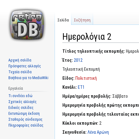
Σελίδα
Συζήτηση
Ημερολόγια 2
Μετάβαση
Πήδηση
Τίτλος τηλεοπτικής εκπομπής:
Ημερολ
στην
στην
Έτος:
2012
Αρχική σελίδα
πλοήγηση
αναζήτηση
Πρόσφατες αλλαγές
Τηλεοπτική Εκπομπή
Τυχαία σελίδα
Βοήθεια για το MediaWiki
Είδος:
Πολιτιστική
Κανάλι:
ΕΤ1
Εργαλεία
Τι συνδέει εδώ
Ημέρα/ημέρες προβολής:
Σάββατο
Σχετικές αλλαγές
Ημερομηνία προβολής πρώτης εκπομπ
Ειδικές σελίδες
Εκτυπώσιμη έκδοση
Ημερομηνία προβολής τελευταίας εκπ
Σταθερός σύνδεσμος
Κύκλοι εκπομπών:
2
Πληροφορίες σελίδας
Σκηνοθεσία:
Λένα Αρώνη