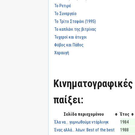
Το Ρετιρέ
Το Συνεργείο
Το Τρίτο Στεφάνι (1995)
Το καπλάνι της βιτρίνας
Τυχεροί και άτυχοι
Φόβος και Πάθος
Χαραυγή
Κινηματογραφικές τ
παίξει:
Σελίδα περιεχομένου
Έτος
Έλα να... γυμνωθούμε ντάρλινγκ
1984
Ένας αλλά... λέων: Best of the best
1988