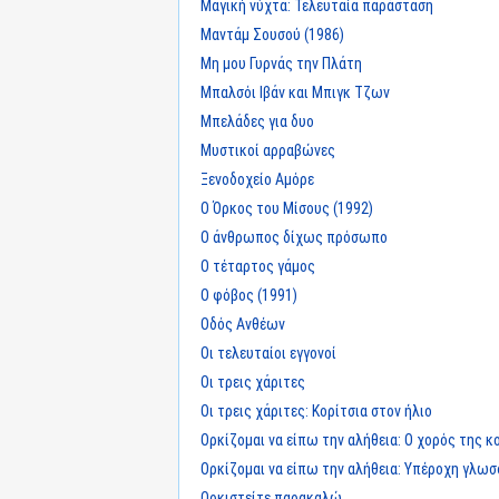
Μαγική νύχτα: Τελευταία παράσταση
Μαντάμ Σουσού (1986)
Μη μου Γυρνάς την Πλάτη
Μπαλσόι Ιβάν και Μπιγκ Τζων
Μπελάδες για δυο
Μυστικοί αρραβώνες
Ξενοδοχείο Αμόρε
Ο Όρκος του Μίσους (1992)
Ο άνθρωπος δίχως πρόσωπο
Ο τέταρτος γάμος
Ο φόβος (1991)
Οδός Ανθέων
Οι τελευταίοι εγγονοί
Οι τρεις χάριτες
Οι τρεις χάριτες: Κορίτσια στον ήλιο
Ορκίζομαι να είπω την αλήθεια: Ο χορός της κ
Ορκίζομαι να είπω την αλήθεια: Υπέροχη γλω
Ορκιστείτε παρακαλώ