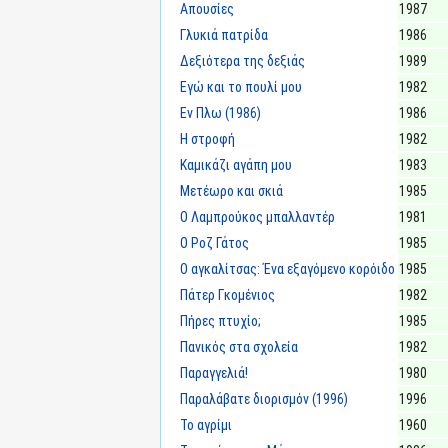
Απουσίες
1987
Γλυκιά πατρίδα
1986
Δεξιότερα της δεξιάς
1989
Εγώ και το πουλί μου
1982
Εν Πλω (1986)
1986
Η στροφή
1982
Καμικάζι αγάπη μου
1983
Μετέωρο και σκιά
1985
Ο Λαμπρούκος μπαλλαντέρ
1981
Ο Ροζ Γάτος
1985
Ο αγκαλίτσας: Ένα εξαγόμενο κορόιδο
1985
Πάτερ Γκομένιος
1982
Πήρες πτυχίο;
1985
Πανικός στα σχολεία
1982
Παραγγελιά!
1980
Παραλάβατε διορισμόν (1996)
1996
Το αγρίμι
1960