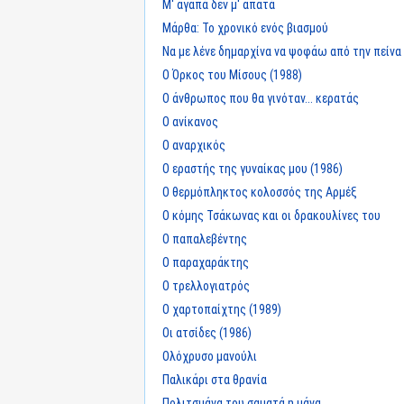
Μ' αγαπά δεν μ' απατά
Μάρθα: Το χρονικό ενός βιασμού
Να με λένε δημαρχίνα να ψοφάω από την πείνα
Ο Όρκος του Μίσους (1988)
Ο άνθρωπος που θα γινόταν... κερατάς
Ο ανίκανος
Ο αναρχικός
Ο εραστής της γυναίκας μου (1986)
Ο θερμόπληκτος κολοσσός της Αρμέξ
Ο κόμης Τσάκωνας και οι δρακουλίνες του
Ο παπαλεβέντης
Ο παραχαράκτης
Ο τρελλογιατρός
Ο χαρτοπαίχτης (1989)
Οι ατσίδες (1986)
Ολόχρυσο μανούλι
Παλικάρι στα θρανία
Πολιτσμάνα του σαματά η μάνα