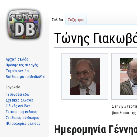
Σελίδα
Συζήτηση
Τώνης Γιακωβ
Μετάβαση
Πήδηση
Αρχική σελίδα
στην
στην
Πρόσφατες αλλαγές
πλοήγηση
αναζήτηση
Τυχαία σελίδα
Βοήθεια για το MediaWiki
Εργαλεία
Τι συνδέει εδώ
Σχετικές αλλαγές
Ειδικές σελίδες
Στην βιντεοτα
Εκτυπώσιμη έκδοση
βασίλισσα της
Σταθερός σύνδεσμος
Πληροφορίες σελίδας
Ημερομηνία Γέννησ