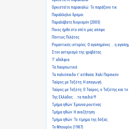
Ορκιστείτε παρακαλώ: Το παράξενο τικ
Παράλληλοι δρόμοι
Παραλάβατε διορισμόν (2003)
Ποιος ήρθε στο σπίτι μας απόψε
Πόντιος Πιλάτος
Ρομαντικές ιστορίες: Ο αγαπημένος ... η αγαπη
Στον αστερισμό της γραβάτας
Τ' αδέλφια
Τα Λαυρεωτικά
Τα παλιόπαιδα τ' ατίθασα: Χαλί Περσικόν
Ταύρος με Τοξότη: Η απαγωγή
Ταύρος με Τοξότη: Ο Ταύρος, ο Τοξότης και το
Της Ελλάδος ... τα παιδιά !!!
Τμήμα ηθών: Έρευνα ρουτίνας
Τμήμα ηθών: Η αναζήτηση
Τμήμα ηθών: Το τίμημα της δόξας
Το Μπουρίνι (1987)