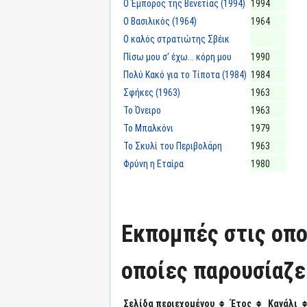
Ο Έμπορος της Βενετίας (1994)
1994
Ο Βασιλικός (1964)
1964
Ο καλός στρατιώτης Σβέικ
Πίσω μου σ' έχω... κόρη μου
1990
Πολύ Κακό για το Τίποτα (1984)
1984
Σφήκες (1963)
1963
Το Όνειρο
1963
Το Μπαλκόνι
1979
Το Σκυλί του Περιβολάρη
1963
Φρύνη η Εταίρα
1980
Εκπομπές στις οπο
οποίες παρουσίαζε
Σελίδα περιεχομένου
Έτος
Κανάλι