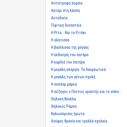
Αντίστροφη πορεία
Αστέρι στη λάσπη
Αυτοδικία
Γύφτικη δυναστεία
Η Ρίτα... Και το Ριτάκι
Η αλήτισσα
Η βασίλισσα της ρέγγας
Η εκδίκηση του πατέρα
Η καρδιά του πατέρα
Η μεγάλη απεργία: Τα Λαυρεωτικά
Η μεγάλη των γάτων σχολή
Η σούπερ μάρκα
Η σύζηγος ο Πόντιος εραστής και το video...
Θηλυκή θύελλα
Θηλυκός Ράμπο
Καλωσόρισες έρωτα
Λούφες θρανία και τρελλά σχολεία