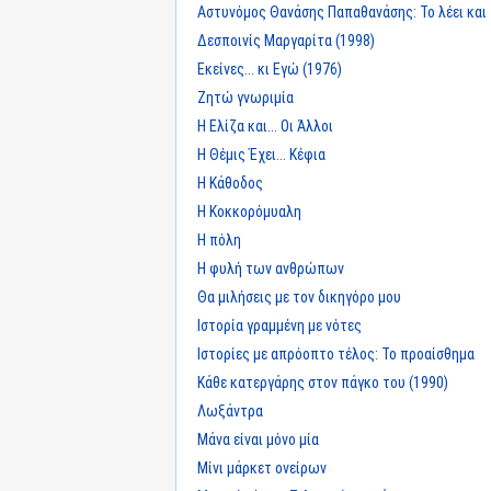
Αστυνόμος Θανάσης Παπαθανάσης: Το λέει και
Δεσποινίς Μαργαρίτα (1998)
Εκείνες... κι Εγώ (1976)
Ζητώ γνωριμία
Η Ελίζα και... Οι Άλλοι
Η Θέμις Έχει... Κέφια
Η Κάθοδος
Η Κοκκορόμυαλη
Η πόλη
Η φυλή των ανθρώπων
Θα μιλήσεις με τον δικηγόρο μου
Ιστορία γραμμένη με νότες
Ιστορίες με απρόοπτο τέλος: Το προαίσθημα
Κάθε κατεργάρης στον πάγκο του (1990)
Λωξάντρα
Μάνα είναι μόνο μία
Μίνι μάρκετ ονείρων