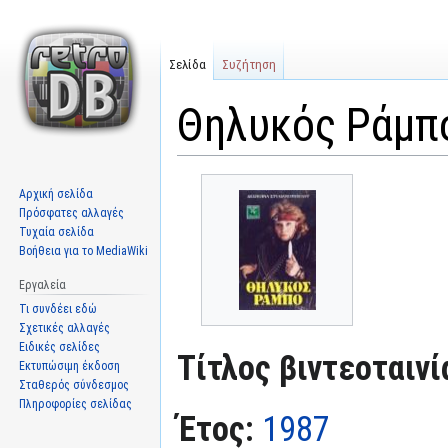
Σελίδα
Συζήτηση
Θηλυκός Ράμπ
Μετάβαση
Πήδηση
Αρχική σελίδα
στην
στην
Πρόσφατες αλλαγές
πλοήγηση
αναζήτηση
Τυχαία σελίδα
Βοήθεια για το MediaWiki
Εργαλεία
Τι συνδέει εδώ
Σχετικές αλλαγές
Ειδικές σελίδες
Τίτλος βιντεοταινί
Εκτυπώσιμη έκδοση
Σταθερός σύνδεσμος
Πληροφορίες σελίδας
Έτος:
1987