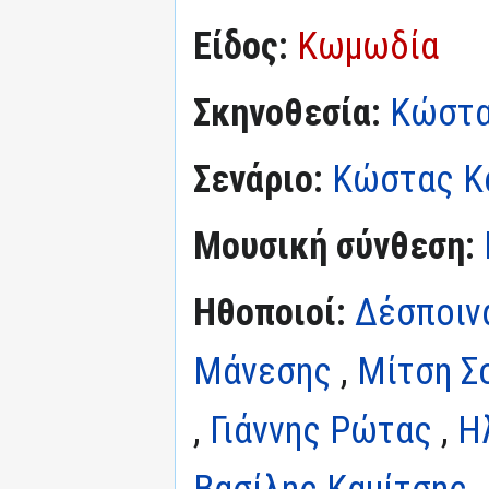
Είδος:
Κωμωδία
Σκηνοθεσία:
Κώστα
Σενάριο:
Κώστας Κα
Μουσική σύνθεση:
Ηθοποιοί:
Δέσποιν
Μάνεσης
,
Μίτση Σ
,
Γιάννης Ρώτας
,
Η
Βασίλης Καμίτσης