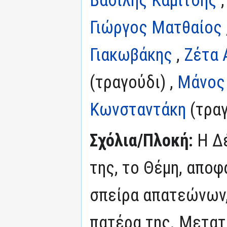
Γιώργος Ματθαίος
Γιακωβάκης
,
Ζέτα 
(τραγούδι) ,
Μάνος
Κωνσταντάκη
(τραγ
Σχόλια/Πλοκή:
Η Δέ
της, το Θέμη, αποφ
σπείρα απατεώνων,
πατέρα της. Μετατ