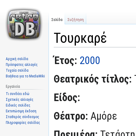
Σελίδα
Συζήτηση
Τουρκαρέ
Μετάβαση
Πήδηση
Έτος:
2000
Αρχική σελίδα
στην
στην
Πρόσφατες αλλαγές
πλοήγηση
αναζήτηση
Τυχαία σελίδα
Θεατρικός τίτλος:
Βοήθεια για το MediaWiki
Εργαλεία
Είδος:
Τι συνδέει εδώ
Σχετικές αλλαγές
Ειδικές σελίδες
Εκτυπώσιμη έκδοση
Θέατρο:
Αμόρε
Σταθερός σύνδεσμος
Πληροφορίες σελίδας
Πρεμιέρα:
Τετάρτη