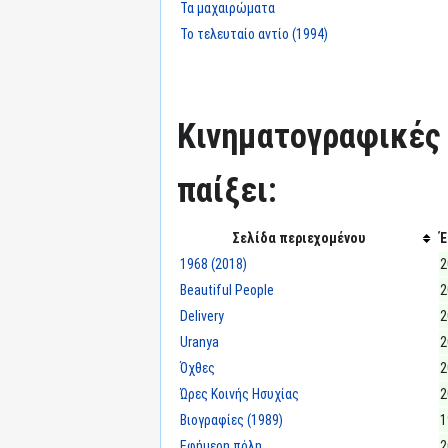
Τα μαχαιρώματα
Το τελευταίο αντίο (1994)
Κινηματογραφικές τ
παίξει:
Σελίδα περιεχομένου
Έ
1968 (2018)
2
Beautiful People
2
Delivery
2
Uranya
2
Όχθες
2
Ώρες Κοινής Ησυχίας
2
Βιογραφίες (1989)
1
Εφήμερη πόλη
2