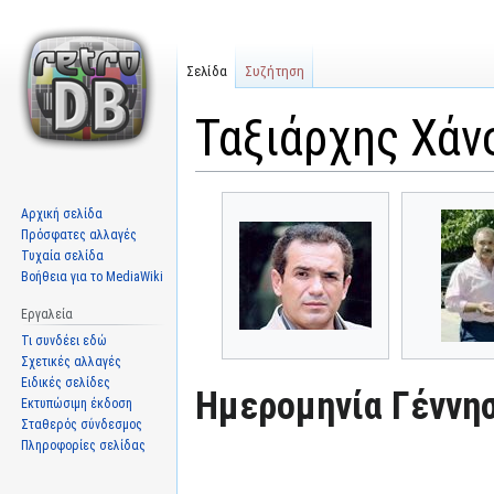
Σελίδα
Συζήτηση
Ταξιάρχης Χάν
Μετάβαση
Πήδηση
Αρχική σελίδα
στην
στην
Πρόσφατες αλλαγές
πλοήγηση
αναζήτηση
Τυχαία σελίδα
Βοήθεια για το MediaWiki
Εργαλεία
Τι συνδέει εδώ
Σχετικές αλλαγές
Ειδικές σελίδες
Ημερομηνία Γέννησ
Εκτυπώσιμη έκδοση
Σταθερός σύνδεσμος
Πληροφορίες σελίδας